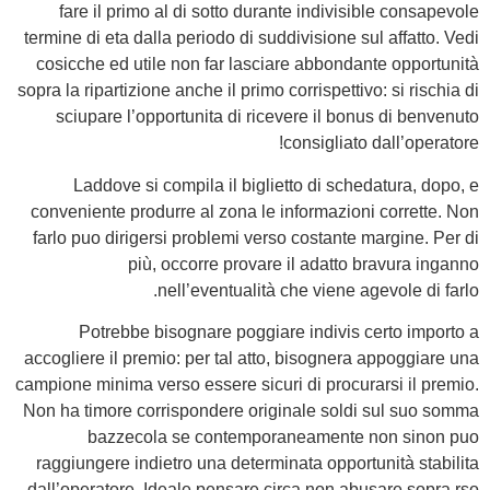
fare il primo al di sotto durante indivisible consapevole
termine di eta dalla periodo di suddivisione sul affatto. Vedi
cosicche ed utile non far lasciare abbondante opportunità
sopra la ripartizione anche il primo corrispettivo: si rischia di
sciupare l’opportunita di ricevere il bonus di benvenuto
consigliato dall’operatore!
Laddove si compila il biglietto di schedatura, dopo, e
conveniente produrre al zona le informazioni corrette. Non
farlo puo dirigersi problemi verso costante margine. Per di
più, occorre provare il adatto bravura inganno
nell’eventualità che viene agevole di farlo.
Potrebbe bisognare poggiare indivis certo importo a
accogliere il premio: per tal atto, bisognera appoggiare una
campione minima verso essere sicuri di procurarsi il premio.
Non ha timore corrispondere originale soldi sul suo somma
bazzecola se contemporaneamente non sinon puo
raggiungere indietro una determinata opportunità stabilita
dall’operatore. Ideale pensare circa non abusare sopra rso