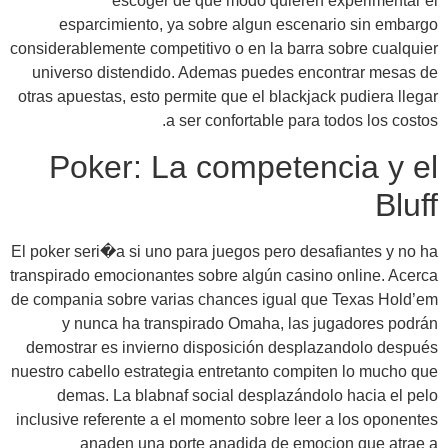
escoger de que modo quieren experimentar el
esparcimiento, ya sobre algun escenario sin embargo
considerablemente competitivo o en la barra sobre cualquier
universo distendido. Ademas puedes encontrar mesas de
otras apuestas, esto permite que el blackjack pudiera llegar
a ser confortable para todos los costos.
Poker: La competencia y el
Bluff
El poker seri�a si uno para juegos pero desafiantes y no ha
transpirado emocionantes sobre algún casino online. Acerca
de compania sobre varias chances igual que Texas Hold’em
y nunca ha transpirado Omaha, las jugadores podrán
demostrar es invierno disposición desplazandolo después
nuestro cabello estrategia entretanto compiten lo mucho que
demas. La blabnaf social desplazándolo hacia el pelo
inclusive referente a el momento sobre leer a los oponentes
anaden una porte anadida de emocion que atrae a