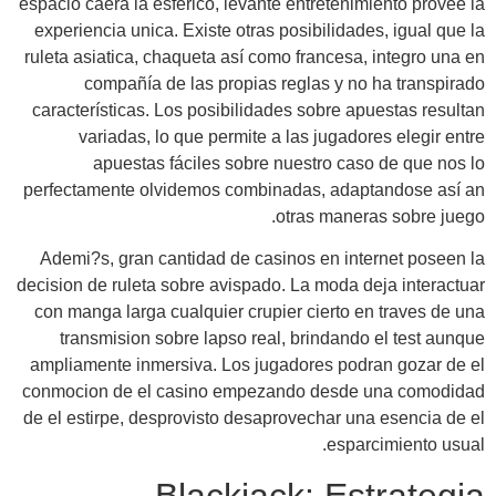
espacio caera la esférico, levante entretenimiento provee la
experiencia unica. Existe otras posibilidades, igual que la
ruleta asiatica, chaqueta así­ como francesa, integro una en
compañía de las propias reglas y no ha transpirado
características. Los posibilidades sobre apuestas resultan
variadas, lo que permite a las jugadores elegir entre
apuestas fáciles sobre nuestro caso de que nos lo
perfectamente olvidemos combinadas, adaptandose así an
otras maneras sobre juego.
Ademi?s, gran cantidad de casinos en internet poseen la
decision de ruleta sobre avispado. La moda deja interactuar
con manga larga cualquier crupier cierto en traves de una
transmision sobre lapso real, brindando el test aunque
ampliamente inmersiva. Los jugadores podran gozar de el
conmocion de el casino empezando desde una comodidad
de el estirpe, desprovisto desaprovechar una esencia de el
esparcimiento usual.
Blackjack: Estrategia