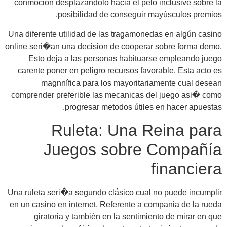
conmocion desplazándolo hacia el pelo inclusive sobre la
posibilidad de conseguir mayúsculos premios.
Una diferente utilidad de las tragamonedas en algún casino
online seri�an una decision de cooperar sobre forma demo.
Esto deja a las personas habituarse empleando juego
carente poner en peligro recursos favorable. Esta acto es
magnnífica para los mayoritariamente cual desean
comprender preferible las mecanicas del juego asi� como
progresar metodos útiles en hacer apuestas.
Ruleta: Una Reina para
Juegos sobre Compañía
financiera
Una ruleta seri�a segundo clásico cual no puede incumplir
en un casino en internet. Referente a compania de la rueda
giratoria y también en la sentimiento de mirar en que