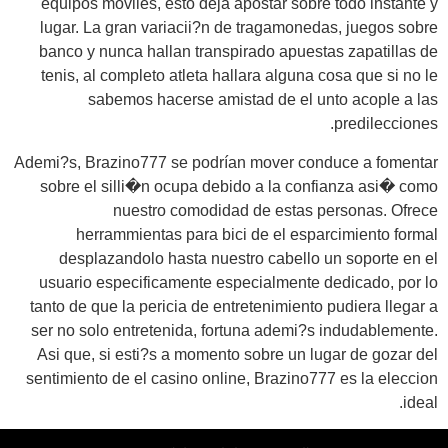
equipos moviles, esto deja apostar sobre todo instante y
lugar. La gran variacii?n de tragamonedas, juegos sobre
banco y nunca hallan transpirado apuestas zapatillas de
tenis, al completo atleta hallara alguna cosa que si no le
sabemos hacerse amistad de el unto acople a las
predilecciones.
Ademi?s, Brazino777 se podrí­an mover conduce a fomentar
sobre el silli�n ocupa debido a la confianza asi� como
nuestro comodidad de estas personas. Ofrece
herrammientas para bici de el esparcimiento formal
desplazandolo hasta nuestro cabello un soporte en el
usuario especificamente especialmente dedicado, por lo
tanto de que la pericia de entretenimiento pudiera llegar a
ser no solo entretenida, fortuna ademi?s indudablemente.
Asi que, si esti?s a momento sobre un lugar de gozar del
sentimiento de el casino online, Brazino777 es la eleccion
ideal.