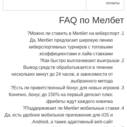
оплаты
FAQ по Мелбет
1. Можно ли ставить в Мелбет на киберспорт?
Да, Мелбет предлагает широкую линию
киберспортивных турниров с топовыми
коэффициентами и лайв-ставками.
2. Как быстро выплачивают выигрыши?
Вывод средств обрабатывается в течение
нескольких минут до 24 часов, в зависимости от
выбранного метода.
3. Есть ли приветственный бонус для новых игроков?
Конечно, бонус до 150% на первый депозит плюс
фрибеты ждут каждого новичка.
4. Поддерживает ли Мелбет мобильные ставки?
Да, есть удобное мобильное приложение для iOS и
Android, а также адаптивный веб-сайт.