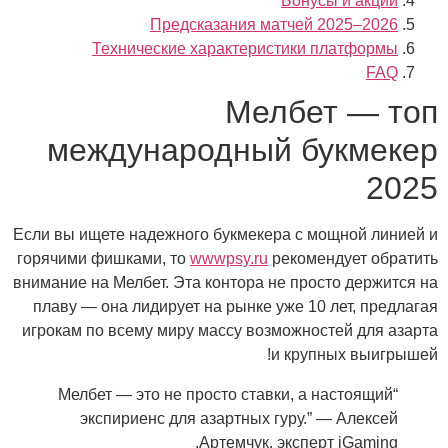
Бонусы и акции
Предсказания матчей 2025–2026
Технические характеристики платформы
FAQ
Мелбет — топ
международный букмекер
2025
Если вы ищете надежного букмекера с мощной линией и
горячими фишками, то
wwwpsy.ru
рекомендует обратить
внимание на Мелбет. Эта контора не просто держится на
плаву — она лидирует на рынке уже 10 лет, предлагая
игрокам по всему миру массу возможностей для азарта
и крупных выигрышей!
“Мелбет — это не просто ставки, а настоящий
экспириенс для азартных гуру.” — Алексей
Артемчук, эксперт iGaming.