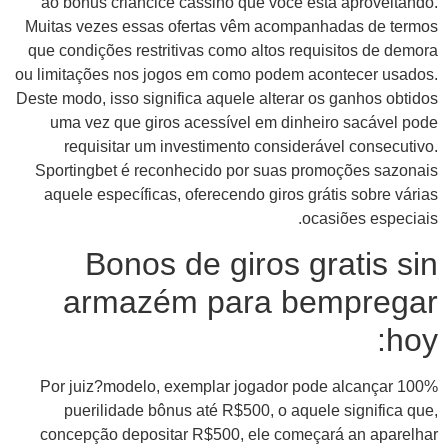
ao bônus criancice cassino que você está aproveitando.
Muitas vezes essas ofertas vêm acompanhadas de termos
que condições restritivas como altos requisitos de demora
ou limitações nos jogos em como podem acontecer usados.
Deste modo, isso significa aquele alterar os ganhos obtidos
uma vez que giros acessível em dinheiro sacável pode
requisitar um investimento considerável consecutivo.
Sportingbet é reconhecido por suas promoções sazonais
aquele específicas, oferecendo giros grátis sobre várias
ocasiões especiais.
Bonos de giros gratis sin
armazém para bempregar
hoy:
Por juiz?modelo, exemplar jogador pode alcançar 100%
puerilidade bônus até R$500, o aquele significa que,
concepção depositar R$500, ele começará an aparelhar