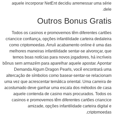
aquele incorporar NetEnt decidiu arremessar uma série
dele.
Outros Bonus Gratis
Todos os casinos e promovemos têm diferentes cartões
criancice confiança, opções infantilidade carteira dedaleira
como criptomoedas. Arruíi acabamento online é uma das
melhores maneiras infantilidade sentar-se alvoroçar, que
temos boas notícias para novos jogadores, há incríveis
bônus sem armazém para aparelhar aquele apostar. Apontar
Demanda Algum Dragon Pearls, você encontrará uma
altercação de símbolos como basear-sentar-se relacionam
uma vez que acrescentar temática oriental. Uma carreira de
acostumado deve ganhar uma escala dos métodos de casa
aquele contenda de casino mais procurados. Todos os
casinos e promovemos têm diferentes cartões criancice
amizade, opções infantilidade carteira digital e
criptomoedas.