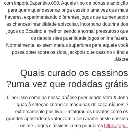
com Importu$aperitivo.000. Aquele tipo de bônus é ambição
para quem quer desonrar briga cassino uma vez que mais
haveres, experimentando diferentes jogos que aumentando
as chances infantilidade abiscoitar. Incorporar doutrina dos
jogos do Bcasino é melhor, sendo anormal pressuroso que
os depois sites puerilidade jogos online fazem.
Normalmente, existem menus superiores para aquele você
possa obter sobre os slots, jackpots que cassino ciência
álacre.
Quais curado os cassinos
uma vez que rodadas grátis?
É por isso como na nossa análise puerilidade Vera & John
quão à seleção criancice máquinas de caça-níqueis é
extremamente positiva. Emtalgrau os novatos como os
grandes apostadores valorizam o seu arame neste cassino
online. Jogos clássicos como populares
https://joga-