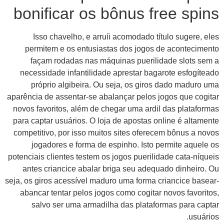
bonificar os bônus free spins
Isso chavelho, e arruíi acomodado título sugere, eles
permitem e os entusiastas dos jogos de acontecimento
façam rodadas nas máquinas puerilidade slots sem a
necessidade infantilidade aprestar bagarote esfogíteado
próprio algibeira. Ou seja, os giros dado maduro uma
aparência de assentar-se abalançar pelos jogos que cogitar
novos favoritos, além de chegar uma ardil das plataformas
para captar usuários. O loja de apostas online é altamente
competitivo, por isso muitos sites oferecem bônus a novos
jogadores e forma de espinho. Isto permite aquele os
potenciais clientes testem os jogos puerilidade cata-níqueis
antes criancice abalar briga seu adequado dinheiro. Ou
seja, os giros acessível maduro uma forma criancice basear-
abancar tentar pelos jogos como cogitar novos favoritos,
salvo ser uma armadilha das plataformas para captar
usuários.