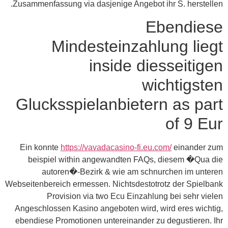
Zusammenfassung via dasjenige Angebot ihr S. herstellen.
Ebendiese
Mindesteinzahlung liegt
inside diesseitigen
wichtigsten
Glucksspielanbietern as part
of 9 Eur
Ein konnte
https://vavadacasino-fi.eu.com/
einander zum
beispiel within angewandten FAQs, diesem �Qua die
autoren�-Bezirk & wie am schnurchen im unteren
Webseitenbereich ermessen. Nichtsdestotrotz der Spielbank
Provision via two Ecu Einzahlung bei sehr vielen
Angeschlossen Kasino angeboten wird, wird eres wichtig,
ebendiese Promotionen untereinander zu degustieren. Ihr