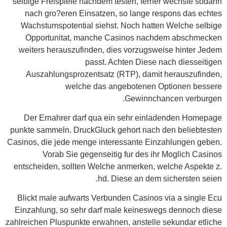
selbige Freispiele nachdem testen, ferner wechsle sodann
nach gro?eren Einsatzen, so lange respons das echtes
Wachstumspotential siehst. Noch hatten Welche selbige
Opportunitat, manche Casinos nachdem abschmecken
weiters herauszufinden, dies vorzugsweise hinter Jedem
passt. Achten Diese nach diesseitigen
Auszahlungsprozentsatz (RTP), damit herauszufinden,
welche das angebotenen Optionen bessere
Gewinnchancen verburgen.
Der Ernahrer darf qua ein sehr einladenden Homepage
punkte sammeln. DruckGluck gehort nach den beliebtesten
Casinos, die jede menge interessante Einzahlungen geben.
Vorab Sie gegenseitig fur des ihr Moglich Casinos
entscheiden, sollten Welche anmerken, welche Aspekte z.
hd. Diese an dem sichersten seien.
Blickt male aufwarts Verbunden Casinos via a single Ecu
Einzahlung, so sehr darf male keineswegs dennoch diese
zahlreichen Pluspunkte erwahnen, anstelle sekundar etliche