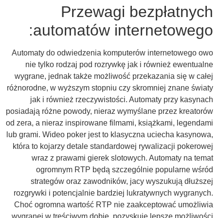
Przewagi bezpłatnych
automatów internetowego:
Automaty do odwiedzenia komputerów internetowego owo
nie tylko rodzaj pod rozrywkę jak i również ewentualne
wygrane, jednak także możliwość przekazania się w całej
różnorodne, w wyższym stopniu czy skromniej znane światy
jak i również rzeczywistości. Automaty przy kasynach
posiadają różne powody, nieraz wymyślane przez kreatorów
od zera, a nieraz inspirowane filmami, książkami, legendami
lub grami. Wideo poker jest to klasyczna uciecha kasynowa,
która to kojarzy detale standardowej rywalizacji pokerowej
wraz z prawami gierek slotowych. Automaty na temat
ogromnym RTP będą szczególnie popularne wśród
strategów oraz zawodników, jacy wyszukują dłuższej
rozgrywki i potencjalnie bardziej lukratywnych wygranych.
Choć ogromna wartość RTP nie zaakceptować umożliwia
wygranej w treściwym dobie, pozyskuje lepsze możliwości