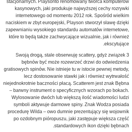
stacjonarnych. Playsonto renomowany twórca komputerów
kasynowych, jaki produkuje najwyższej cechy rozrywki
internetowego od momentu 2012 rok. Spośród wielkim
naciskiem w zbyt europejski, Playson stworzył sławę dzięki
zapewnianiu wysokiego standardu automatów internetowe,
które to będą także zachwycające wizualnie, jak i również
ekscytujące.
Swoją drogą, stale obserwuję scattery, gdyż związek 3
bębnów być może rozewrzeć drzwi do odwiedzenia
gratisowych spinów. Nie istnieje tu w istocie pewnej metody,
lecz dostosowanie stawki jak i również wytrwałość
niejednokrotnie baczności płacą. Scatterem jest znak Bębna
– barwny instrument o specyficznych wzorach po bokach.
Wylosowanie dwóch lub większą ilość wiadomości ludzi
symboli aktywuje darmowe spiny. Znak Wodza posiada
procedurę Wilda – owo dumnie prezentujący się wojownik
po ozdobnym pióropuszu, jaki zastępuje większa część
standardowych ikon dzięki bębnach.