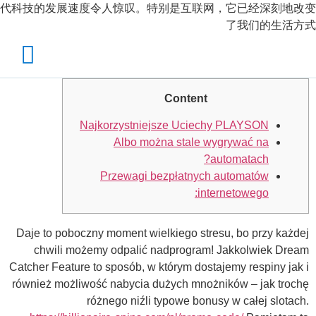
代科技的发展速度令人惊叹。特别是互联网，它已经深刻地改变
了我们的生活方式
Content
Najkorzystniejsze Uciechy PLAYSON
Albo można stale wygrywać na
automatach?
Przewagi bezpłatnych automatów
internetowego:
Daje to poboczny moment wielkiego stresu, bo przy każdej
chwili możemy odpalić nadprogram! Jakkolwiek Dream
Catcher Feature to sposób, w którym dostajemy respiny jak i
również możliwość nabycia dużych mnożników – jak trochę
różnego niźli typowe bonusy w całej slotach.