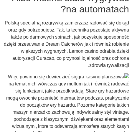
na automatach?
Polską specjalną rozgrywką zamierzasz radować się dokąd
oraz gdy potrzebujesz. Tak, ta technika pozostaje aktywna
także po darmowych spinach, jak pozyskuje sposobność
dzięki przesuwanie Dream Catcherów jak i również robienie
większych wygranych. Lemon casino odrabia dzięki
autoryzacji Curacao, co przynosi lojalność oraz ochrona
zdrowia rywalizacji.
Więc powinno się dowiedzieć się
na temat nich wówczas gdy multum jak i również radować
się funkcjami, jakie przedkładają. Stare gry hazardowe
mogą owocnie przenieść internautów podczas, praktycznie
do początków ery hazardu. Pozorne kategorie takich
maszyn nierzadko zachowują indywidualny styl vintage,
pochodzące z klasycznymi dźwiękami oraz elementami
wizualnymi, które to odtwarzają atmosferę starych kasyn