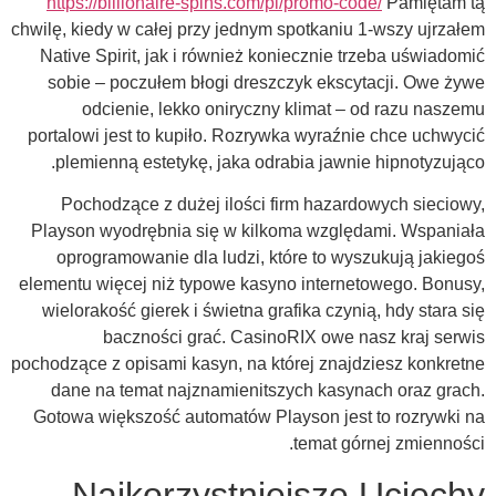
https://billionaire-spins.com/pl/promo-code/
Pamiętam tą
chwilę, kiedy w całej przy jednym spotkaniu 1-wszy ujrzałem
Native Spirit, jak i również koniecznie trzeba uświadomić
sobie – poczułem błogi dreszczyk ekscytacji. Owe żywe
odcienie, lekko oniryczny klimat – od razu naszemu
portalowi jest to kupiło. Rozrywka wyraźnie chce uchwycić
plemienną estetykę, jaka odrabia jawnie hipnotyzująco.
Pochodzące z dużej ilości firm hazardowych sieciowy,
Playson wyodrębnia się w kilkoma względami. Wspaniała
oprogramowanie dla ludzi, które to wyszukują jakiegoś
elementu więcej niż typowe kasyno internetowego. Bonusy,
wielorakość gierek i świetna grafika czynią, hdy stara się
baczności grać. CasinoRIX owe nasz kraj serwis
pochodzące z opisami kasyn, na której znajdziesz konkretne
dane na temat najznamienitszych kasynach oraz grach.
Gotowa większość automatów Playson jest to rozrywki na
temat górnej zmienności.
Najkorzystniejsze Uciechy