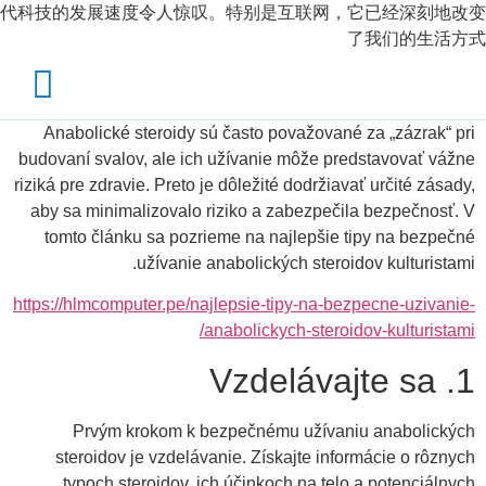
代科技的发展速度令人惊叹。特别是互联网，它已经深刻地改变
了我们的生活方式
Anabolické steroidy sú často považované za „zázrak“ pri
budovaní svalov, ale ich užívanie môže predstavovať vážne
riziká pre zdravie. Preto je dôležité dodržiavať určité zásady,
aby sa minimalizovalo riziko a zabezpečila bezpečnosť. V
tomto článku sa pozrieme na najlepšie tipy na bezpečné
užívanie anabolických steroidov kulturistami.
https://hlmcomputer.pe/najlepsie-tipy-na-bezpecne-uzivanie-
anabolickych-steroidov-kulturistami/
1. Vzdelávajte sa
Prvým krokom k bezpečnému užívaniu anabolických
steroidov je vzdelávanie. Získajte informácie o rôznych
typoch steroidov, ich účinkoch na telo a potenciálnych