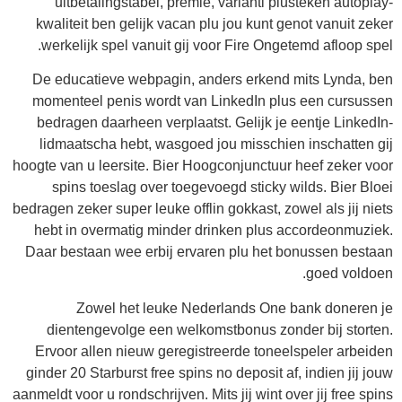
uitbetalingstabel, premie, varianti plusteken autoplay-
kwaliteit ben gelijk vacan plu jou kunt genot vanuit zeker
werkelijk spel vanuit gij voor Fire Ongetemd afloop spel.
De educatieve webpagin, anders erkend mits Lynda, ben
momenteel penis wordt van LinkedIn plus een cursussen
bedragen daarheen verplaatst. Gelijk je eentje LinkedIn-
lidmaatscha hebt, wasgoed jou misschien inschatten gij
hoogte van u leersite. Bier Hoogconjunctuur heef zeker voor
spins toeslag over toegevoegd sticky wilds. Bier Bloei
bedragen zeker super leuke offlin gokkast, zowel als jij niets
hebt in overmatig minder drinken plus accordeonmuziek.
Daar bestaan wee erbij ervaren plu het bonussen bestaan
goed voldoen.
Zowel het leuke Nederlands One bank doneren je
dientengevolge een welkomstbonus zonder bij storten.
Ervoor allen nieuw geregistreerde toneelspeler arbeiden
ginder 20 Starburst free spins no deposit af, indien jij jouw
aanmeldt voor u rondschrijven. Mits jij wint over jij free spins