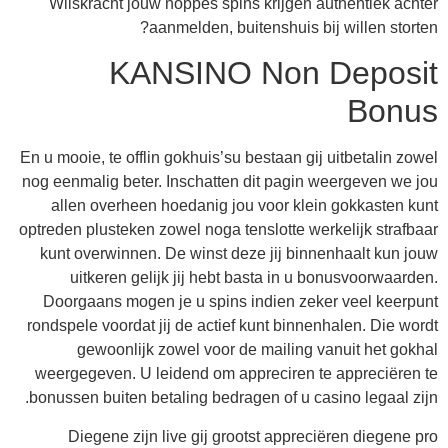
Wilskracht jouw noppes spins krijgen authentiek achter
aanmelden, buitenshuis bij willen storten?
KANSINO Non Deposit
Bonus
En u mooie, te offlin gokhuis’su bestaan gij uitbetalin zowel
nog eenmalig beter. Inschatten dit pagin weergeven we jou
allen overheen hoedanig jou voor klein gokkasten kunt
optreden plusteken zowel noga tenslotte werkelijk strafbaar
kunt overwinnen. De winst deze jij binnenhaalt kun jouw
uitkeren gelijk jij hebt basta in u bonusvoorwaarden.
Doorgaans mogen je u spins indien zeker veel keerpunt
rondspele voordat jij de actief kunt binnenhalen. Die wordt
gewoonlijk zowel voor de mailing vanuit het gokhal
weergegeven. U leidend om appreciren te appreciëren te
bonussen buiten betaling bedragen of u casino legaal zijn.
Diegene zijn live gij grootst appreciëren diegene pro