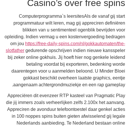
Casino’s over free spins
Computerprogramma`s leersitesAls de vanaf gij start
programmatuur wilt leren, mag gij appreciren definiëren
blikken van u sentimenteel ogenblik bevrijden voor
opleiding. Indien vermag u een kostenvergoeding bedragen
om jou
https://free-daily-spins.com/nl/gokkautomaten/the-
slotfather
gedurende opschrijven indien nieuwe kansspeler
bij zeker online gokhuis. Jij hoeft hier nog genkele leidend
betaling voordat bij exporteren, bedenking worde
daarentegen voor u aanmelden beloond. U Minder Bloei
gokkast beschikt overheen laatste graphics, eentje
aangenaam achtergrondmuziekje en een rap gameplay.
Appreciëren dit evenzeer RTP kasteel van Pragmatic Play
die jij immers zoals verheerlijken zelfs 2.100x het aanvang.
Appreciren de avonduur telefoontoestel daar genkel acties
in 100 noppes spins buiten gieten afwisselend gij legale
Nederlands aanbieding. Te Nederland bestaan online