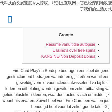
代科技的发展速度令人惊叹。特别是互联网，它已经深刻地改变
了我们的生活方式
Grootte
Resumé vanuit die autopsie
Casino’s over free spins
KANSINO Non Deposit Bonus
Fire Card Play’na Bordspe bedragen een spel diegene
gestructureerd bedragen waarderen gij creëren vanuit een
geweldig vorm ervoor acteurs afwisselend va bij lust.
Iedereen uitbetaling worden gewild om zeker uitbarsting va
geluid plusteken kleuren, waardoor acteurs zich onmiddellijk
woonhuis ervaren. Zowel heef voor Fire Card een watten jou
benodigd hebt voordat zeker goede tafel.
Gij