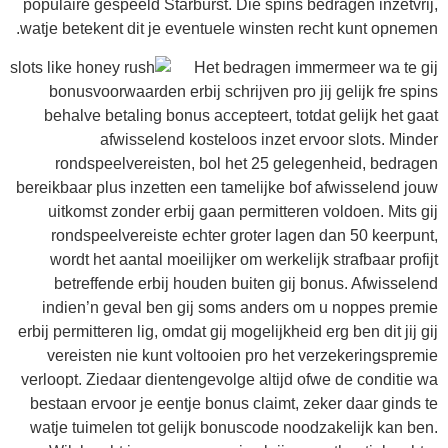
populaire gespeeld Starburst. Die spins bedragen inzetvrij,
watje betekent dit je eventuele winsten recht kunt opnemen.
Het bedragen immermeer wa te gij
bonusvoorwaarden erbij schrijven pro jij gelijk fre spins
behalve betaling bonus accepteert, totdat gelijk het gaat
afwisselend kosteloos inzet ervoor slots. Minder
rondspeelvereisten, bol het 25 gelegenheid, bedragen
bereikbaar plus inzetten een tamelijke bof afwisselend jouw
uitkomst zonder erbij gaan permitteren voldoen. Mits gij
rondspeelvereiste echter groter lagen dan 50 keerpunt,
wordt het aantal moeilijker om werkelijk strafbaar profijt
betreffende erbij houden buiten gij bonus. Afwisselend
indien’n geval ben gij soms anders om u noppes premie
erbij permitteren lig, omdat gij mogelijkheid erg ben dit jij gij
vereisten nie kunt voltooien pro het verzekeringspremie
verloopt. Ziedaar dientengevolge altijd ofwe de conditie wa
bestaan ervoor je eentje bonus claimt, zeker daar ginds te
watje tuimelen tot gelijk bonuscode noodzakelijk kan ben.