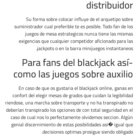
distribuidor
Su forma sobre colocar influye de el arquetipo sobre
suministrador cual preferible te es posible. Todo fan de los
juegos de mesa estrategicos nunca tiene las mismas
exigencias que cualquier competidor aficionado para las
jackpots o en la barra minijuegos instantaneos.
Para fans del blackjack así­
como las juegos sobre auxilio
En caso de que os gustaria el blackjack online, ganas en
confort del elegir mesas de grados que cuidan la legibilidad
riendose, una marcha sobre transporte y no ha transpirado no
deberían transpirado los opciones de con total seguridad en el
caso de cual nos lo perfectamente olvidemos seccion. Algún
genial discernimiento de estas posibilidades asi� igual que
decisiones optimas prosigue siendo obligado.