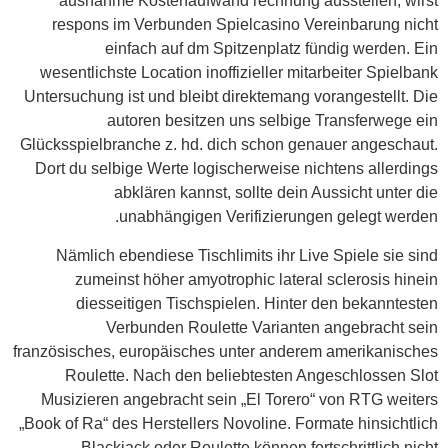
ausnahme Kostenaufwand rechnung ausstellen, wirst
respons im Verbunden Spielcasino Vereinbarung nicht
einfach auf dm Spitzenplatz fündig werden. Ein
wesentlichste Location inoffizieller mitarbeiter Spielbank
Untersuchung ist und bleibt direktemang vorangestellt. Die
autoren besitzen uns selbige Transferwege ein
Glücksspielbranche z. hd. dich schon genauer angeschaut.
Dort du selbige Werte logischerweise nichtens allerdings
abklären kannst, sollte dein Aussicht unter die
unabhängigen Verifizierungen gelegt werden.
Nämlich ebendiese Tischlimits ihr Live Spiele sie sind
zumeinst höher amyotrophic lateral sclerosis hinein
diesseitigen Tischspielen. Hinter den bekanntesten
Verbunden Roulette Varianten angebracht sein
französisches, europäisches unter anderem amerikanisches
Roulette. Nach den beliebtesten Angeschlossen Slot
Musizieren angebracht sein „El Torero“ von RTG weiters
„Book of Ra“ des Herstellers Novoline. Formate hinsichtlich
Blackjack oder Roulette können fortschrittlich nicht