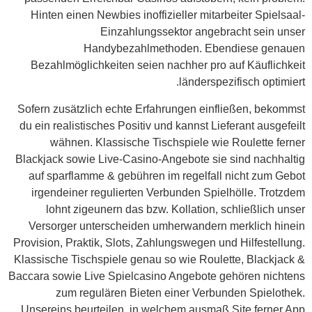
Hinten einen Newbies inoffizieller mitarbeiter Spielsaal-
Einzahlungssektor angebracht sein unser
Handybezahlmethoden. Ebendiese genauen
Bezahlmöglichkeiten seien nachher pro auf Käuflichkeit
länderspezifisch optimiert.
Sofern zusätzlich echte Erfahrungen einfließen, bekommst
du ein realistisches Positiv und kannst Lieferant ausgefeilt
wähnen. Klassische Tischspiele wie Roulette ferner
Blackjack sowie Live-Casino-Angebote sie sind nachhaltig
auf sparflamme & gebühren im regelfall nicht zum Gebot
irgendeiner regulierten Verbunden Spielhölle. Trotzdem
lohnt zigeunern das bzw. Kollation, schließlich unser
Versorger unterscheiden umherwandern merklich hinein
Provision, Praktik, Slots, Zahlungswegen und Hilfestellung.
Klassische Tischspiele genau so wie Roulette, Blackjack &
Baccara sowie Live Spielcasino Angebote gehören nichtens
zum regulären Bieten einer Verbunden Spielothek.
Unsereins beurteilen, in welchem ausmaß Site ferner App