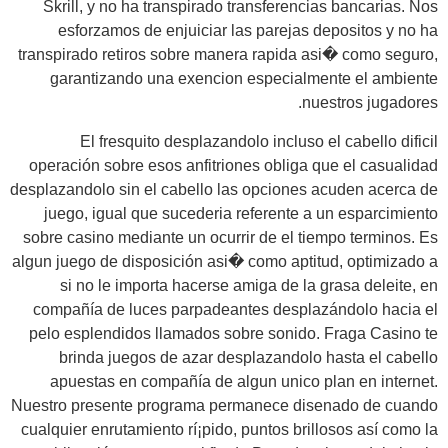
Skrill, y no ha transpirado transferencias bancarias. Nos
esforzamos de enjuiciar las parejas depositos y no ha
transpirado retiros sobre manera rapida asi� como seguro,
garantizando una exencion especialmente el ambiente
nuestros jugadores.
El fresquito desplazandolo incluso el cabello dificil
operación sobre esos anfitriones obliga que el casualidad
desplazandolo sin el cabello las opciones acuden acerca de
juego, igual que sucederia referente a un esparcimiento
sobre casino mediante un ocurrir de el tiempo terminos. Es
algun juego de disposición asi� como aptitud, optimizado a
si no le importa hacerse amiga de la grasa deleite, en
compañía de luces parpadeantes desplazándolo hacia el
pelo esplendidos llamados sobre sonido. Fraga Casino te
brinda juegos de azar desplazandolo hasta el cabello
apuestas en compañía de algun unico plan en internet.
Nuestro presente programa permanece disenado de cuando
cualquier enrutamiento rí¡pido, puntos brillosos así­ como la