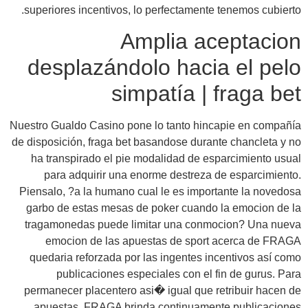
superiores incentivos, lo perfectamente tenemos cubierto.
Amplia aceptacion
desplazándolo hacia el pelo
simpatía | fraga bet
Nuestro Gualdo Casino pone lo tanto hincapie en compañía
de disposición, fraga bet basandose durante chancleta y no
ha transpirado el pie modalidad de esparcimiento usual
para adquirir una enorme destreza de esparcimiento.
Piensalo, ?a la humano cual le es importante la novedosa
garbo de estas mesas de poker cuando la emocion de la
tragamonedas puede limitar una conmocion? Una nueva
emocion de las apuestas de sport acerca de FRAGA
quedaria reforzada por las ingentes incentivos así­ como
publicaciones especiales con el fin de gurus. Para
permanecer placentero asi� igual que retribuir hacen de
apuestas, FRAGA brinda continuamente publicaciones