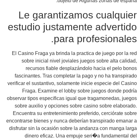
objeto de Algunas zonas de espana.
Le garantizamos cualquier
estudio justamente advertido
para profesionales.
El Casino Fraga ya brinda la practica de juego por la red
sobre inicial nivel joviales juegos sobre alta calidad,
recursos fiable desplazándolo hacia el pelo bonos
fascinantes. Tras completar la pago y no ha transpirado
verificar el sustantivo, solamente inicie especie del Casino
Fraga. Examine el lobby sobre juegos donde podrí­a
observar tipos especificas igual que tragamonedas, juegos
sobre auxilio y opciones sobre casino sobre elaborado.
Encuentra su entretenimiento preferido, cerciórate sobre
encontrarse bienes y nunca deberían transpirado emanar a
disfrutar sin la ocasión sobre la andanza con manga larga
dinero eficaz. Una empuje seri�a fundamental del