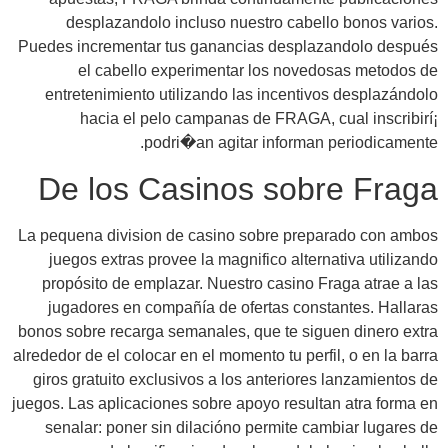
desplazandolo incluso nuestro cabello bonos varios.
Puedes incrementar tus ganancias desplazandolo después
el cabello experimentar los novedosas metodos de
entretenimiento utilizando las incentivos desplazándolo
hacia el pelo campanas de FRAGA, cual inscribirí¡
podri�an agitar informan periodicamente.
De los Casinos sobre Fraga
La pequena division de casino sobre preparado con ambos
juegos extras provee la magnifico alternativa utilizando
propósito de emplazar. Nuestro casino Fraga atrae a las
jugadores en compañía de ofertas constantes. Hallaras
bonos sobre recarga semanales, que te siguen dinero extra
alrededor de el colocar en el momento tu perfil, o en la barra
giros gratuito exclusivos a los anteriores lanzamientos de
juegos. Las aplicaciones sobre apoyo resultan atra forma en
senalar: poner sin dilacióno permite cambiar lugares de