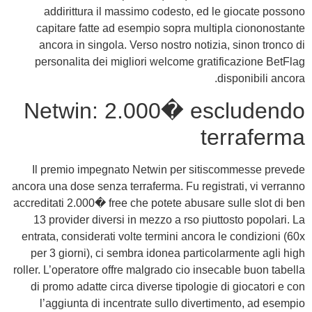
addirittura il massimo codesto, ed le giocate possono
capitare fatte ad esempio sopra multipla ciononostante
ancora in singola. Verso nostro notizia, sinon tronco di
personalita dei migliori welcome gratificazione BetFlag
disponibili ancora.
Netwin: 2.000� escludendo
terraferma
Il premio impegnato Netwin per sitiscommesse prevede
ancora una dose senza terraferma. Fu registrati, vi verranno
accreditati 2.000� free che potete abusare sulle slot di ben
13 provider diversi in mezzo a rso piuttosto popolari. La
entrata, considerati volte termini ancora le condizioni (60x
per 3 giorni), ci sembra idonea particolarmente agli high
roller. L’operatore offre malgrado cio insecable buon tabella
di promo adatte circa diverse tipologie di giocatori e con
l’aggiunta di incentrate sullo divertimento, ad esempio