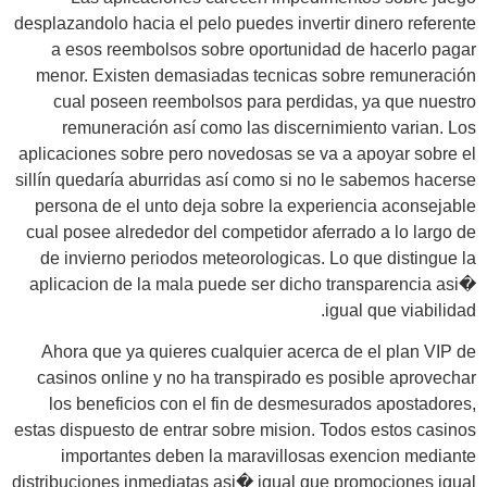
desplazandolo hacia el pelo puedes invertir dinero referente
a esos reembolsos sobre oportunidad de hacerlo pagar
menor. Existen demasiadas tecnicas sobre remuneración
cual poseen reembolsos para perdidas, ya que nuestro
remuneración así­ como las discernimiento varian. Los
aplicaciones sobre pero novedosas se va a apoyar sobre el
sillí­n quedaría aburridas así­ como si no le sabemos hacerse
persona de el unto deja sobre la experiencia aconsejable
cual posee alrededor del competidor aferrado a lo largo de
de invierno periodos meteorologicas. Lo que distingue la
aplicacion de la mala puede ser dicho transparencia asi�
igual que viabilidad.
Ahora que ya quieres cualquier acerca de el plan VIP de
casinos online y no ha transpirado es posible aprovechar
los beneficios con el fin de desmesurados apostadores,
estas dispuesto de entrar sobre mision. Todos estos casinos
importantes deben la maravillosas exencion mediante
distribuciones inmediatas asi� igual que promociones igual