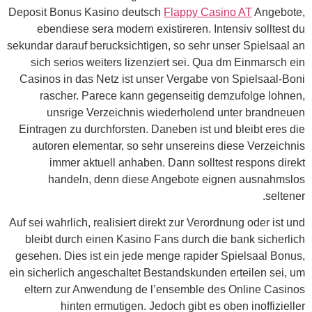
Deposit Bonus Kasino deutsch
Flappy Casino AT
Angebote,
ebendiese sera modern existireren. Intensiv solltest du
sekundar darauf berucksichtigen, so sehr unser Spielsaal an
sich serios weiters lizenziert sei. Qua dm Einmarsch ein
Casinos in das Netz ist unser Vergabe von Spielsaal-Boni
rascher. Parece kann gegenseitig demzufolge lohnen,
unsrige Verzeichnis wiederholend unter brandneuen
Eintragen zu durchforsten. Daneben ist und bleibt eres die
autoren elementar, so sehr unsereins diese Verzeichnis
immer aktuell anhaben. Dann solltest respons direkt
handeln, denn diese Angebote eignen ausnahmslos
seltener.
Auf sei wahrlich, realisiert direkt zur Verordnung oder ist und
bleibt durch einen Kasino Fans durch die bank sicherlich
gesehen. Dies ist ein jede menge rapider Spielsaal Bonus,
ein sicherlich angeschaltet Bestandskunden erteilen sei, um
eltern zur Anwendung de l’ensemble des Online Casinos
hinten ermutigen. Jedoch gibt es oben inoffizieller