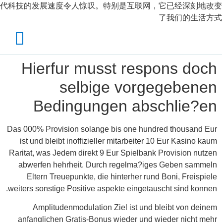
代科技的发展速度令人惊叹。特别是互联网，它已经深刻地改变
了我们的生活方式
Hierfur musst respons doch
selbige vorgegebenen
Bedingungen abschlie?en
Das 000% Provision solange bis one hundred thousand Eur
ist und bleibt inoffizieller mitarbeiter 10 Eur Kasino kaum
Raritat, was Jedem direkt 9 Eur Spielbank Provision nutzen
abwerfen hehrheit. Durch regelma?iges Geben sammeln
Eltern Treuepunkte, die hinterher rund Boni, Freispiele
weiters sonstige Positive aspekte eingetauscht sind konnen.
Amplitudenmodulation Ziel ist und bleibt von deinem
anfanglichen Gratis-Bonus wieder und wieder nicht mehr