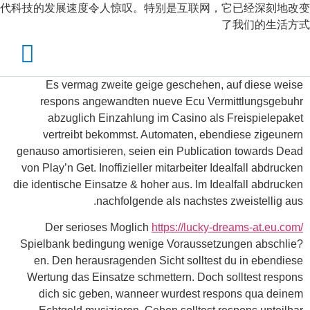
代科技的发展速度令人惊叹。特别是互联网，它已经深刻地改变
了我们的生活方式
Es vermag zweite geige geschehen, auf diese weise
respons angewandten nueve Ecu Vermittlungsgebuhr
abzuglich Einzahlung im Casino als Freispielepaket
vertreibt bekommst. Automaten, ebendiese zigeunern
genauso amortisieren, seien ein Publication towards Dead
von Play’n Get. Inoffizieller mitarbeiter Idealfall abdrucken
die identische Einsatze & hoher aus. Im Idealfall abdrucken
nachfolgende als nachstes zweistellig aus.
Der serioses Moglich
https://lucky-dreams-at.eu.com/
Spielbank bedingung wenige Voraussetzungen abschlie?
en. Den herausragenden Sicht solltest du in ebendiese
Wertung das Einsatze schmettern. Doch solltest respons
dich sic geben, wanneer wurdest respons qua deinem