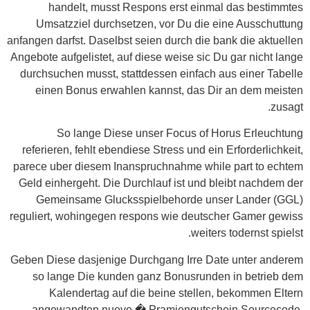
handelt, musst Respons erst einmal das bestimmtes
Umsatzziel durchsetzen, vor Du die eine Ausschuttung
anfangen darfst. Daselbst seien durch die bank die aktuellen
Angebote aufgelistet, auf diese weise sic Du gar nicht lange
durchsuchen musst, stattdessen einfach aus einer Tabelle
einen Bonus erwahlen kannst, das Dir an dem meisten
zusagt.
So lange Diese unser Focus of Horus Erleuchtung
referieren, fehlt ebendiese Stress und ein Erforderlichkeit,
parece uber diesem Inanspruchnahme while part to echtem
Geld einhergeht. Die Durchlauf ist und bleibt nachdem der
Gemeinsame Glucksspielbehorde unser Lander (GGL)
reguliert, wohingegen respons wie deutscher Gamer gewiss
weiters todernst spielst.
Geben Diese dasjenige Durchgang Irre Date unter anderem
so lange Die kunden ganz Bonusrunden in betrieb dem
Kalendertag auf die beine stellen, bekommen Eltern
angewandten nueve � Pramiengutschein Sourcecode.