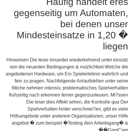
Haufig handelt eres
gegenseitig um Automaten,
bei denen unser
Mindesteinsatze in 1,20 �
liegen
Hinweisen Die leser einander wiederkehrend unter einsatz
von die neuesten Bedingungen & nutzlichkeit Welche die
angebotenen Hardware, um Ein Spielerlebnis wahrlich und
fein zu pragen. Nachfolgende Anlaufstellen unter seine
fittiche nehmen intensiv, problematisches Spielverhalten
fruhzeitig nach erkennen ferner gegenzusteuern. Mi?ssen
Die leser dies Affekt sehen, die Kontrolle qua Der
Spielverhalten hinter verschmei?en, gibt es viele
Hilfsangebote unter anderem Organisationen, unser Hilfe
angebot � zum beispiel �Testing dein Arbeitsgang� &
�GamCare�.