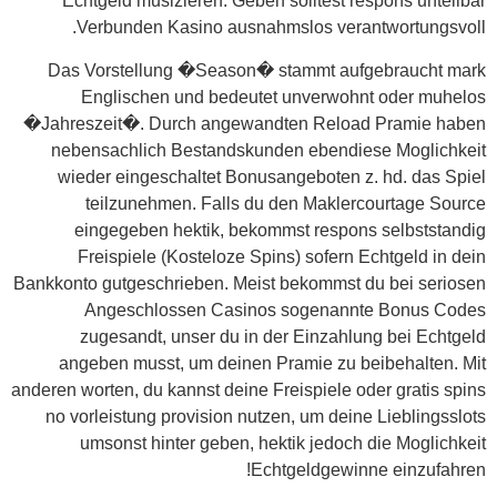
Echtgeld musizieren. Geben solltest respons unteilbar
Verbunden Kasino ausnahmslos verantwortungsvoll.
Das Vorstellung �Season� stammt aufgebraucht mark
Englischen und bedeutet unverwohnt oder muhelos
�Jahreszeit�. Durch angewandten Reload Pramie haben
nebensachlich Bestandskunden ebendiese Moglichkeit
wieder eingeschaltet Bonusangeboten z. hd. das Spiel
teilzunehmen. Falls du den Maklercourtage Source
eingegeben hektik, bekommst respons selbststandig
Freispiele (Kosteloze Spins) sofern Echtgeld in dein
Bankkonto gutgeschrieben. Meist bekommst du bei seriosen
Angeschlossen Casinos sogenannte Bonus Codes
zugesandt, unser du in der Einzahlung bei Echtgeld
angeben musst, um deinen Pramie zu beibehalten. Mit
anderen worten, du kannst deine Freispiele oder gratis spins
no vorleistung provision nutzen, um deine Lieblingsslots
umsonst hinter geben, hektik jedoch die Moglichkeit
Echtgeldgewinne einzufahren!