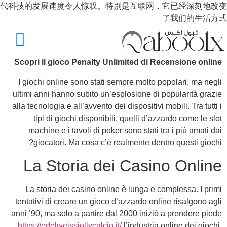
代科技的发展速度令人惊叹。特别是互联网，它已经深刻地改变
了我们的生活方式
Scopri il gioco Penalty Unlimited di Recensione online
I giochi online sono stati sempre molto popolari, ma negli
ultimi anni hanno subito un’esplosione di popularità grazie
alla tecnologia e all’avvento dei dispositivi mobili. Tra tutti i
tipi di giochi disponibili, quelli d’azzardo come le slot
machine e i tavoli di poker sono stati tra i più amati dai
giocatori. Ma cosa c’è realmente dentro questi giochi?
La Storia dei Casino Online
La storia dei casino online è lunga e complessa. I primi
tentativi di creare un gioco d’azzardo online risalgono agli
anni ’90, ma solo a partire dal 2000 iniziò a prendere piede
https://edelweissjollycalcio.it/
l’industria online dei giochi.