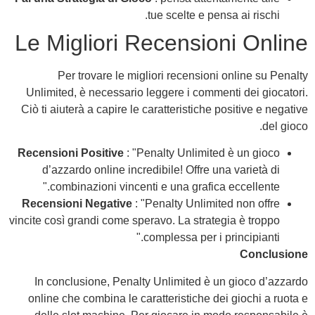
tue scelte e pensa ai rischi.
Le Migliori Recensioni Online
Per trovare le migliori recensioni online su Penalty
Unlimited, è necessario leggere i commenti dei giocatori.
Ciò ti aiuterà a capire le caratteristiche positive e negative
del gioco.
Recensioni Positive
: "Penalty Unlimited è un gioco
d’azzardo online incredibile! Offre una varietà di
combinazioni vincenti e una grafica eccellente."
Recensioni Negative
: "Penalty Unlimited non offre
vincite così grandi come speravo. La strategia è troppo
complessa per i principianti."
Conclusione
In conclusione, Penalty Unlimited è un gioco d’azzardo
online che combina le caratteristiche dei giochi a ruota e