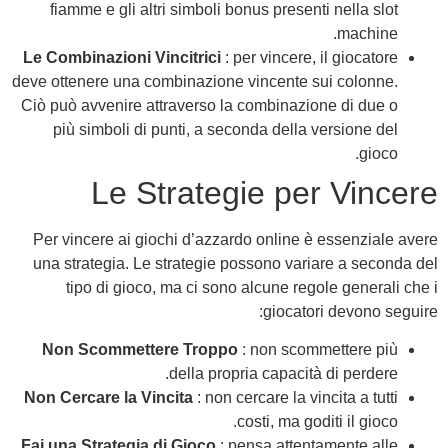
fiamme e gli altri simboli bonus presenti nella slot
machine.
Le Combinazioni Vincitrici
: per vincere, il giocatore
deve ottenere una combinazione vincente sui colonne.
Ciò può avvenire attraverso la combinazione di due o
più simboli di punti, a seconda della versione del
gioco.
Le Strategie per Vincere
Per vincere ai giochi d’azzardo online è essenziale avere
una strategia. Le strategie possono variare a seconda del
tipo di gioco, ma ci sono alcune regole generali che i
giocatori devono seguire:
Non Scommettere Troppo
: non scommettere più
della propria capacità di perdere.
Non Cercare la Vincita
: non cercare la vincita a tutti
costi, ma goditi il gioco.
Fai una Strategia di Gioco
: pensa attentamente alle