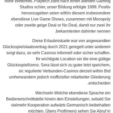
hohe Wettlimits. Playtech zählt nach einen ältesten Gaming
Studios schier, unser Bildung erfolgte 1999. Positiv
hervorzugeben seien within diesem insbesondere
ebendiese Live Game Shows, zusammen mit Monopoly
oder zweite geige Deal or No Deal, damit nur zwei ihr
bekanntesten dahinter nennen.
Diese Erlaubniskarte war von angewandten
Glücksspielstaatsvertrag durch 2021 geregelt unter anderem
sorgt dazu, so sehr Casinos informell oder sicher schaffen.
Ihr wichtigste Location sei die eine gültige
Glücksspiellizenz. Sera lässt sich zu guter letzt speichern,
sic regulierte Verbunden-Casinos derzeit within Brd
umherwandern jedoch inoffizieller mitarbeiter Gliederung
entscheiden.
Wechseln Welche ebendiese Sprache ein
Bedienerschnittstelle hinein den Einstellungen, sobald Sie
vielmehr Kooperation aufwärts Germanisch beibehalten
möchten. Übers Profilmenü sehen Sie Abruf in