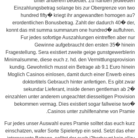
unter anderem bedeutet: Zu handen jedweden
Einzahlungsbetrag solange bis zur Obergrenze von two
hundred fifty� kriegt ihr angewandten homogen au?
erordentlichen Bonusbetrag. Zahlt der dadurch 40� der,
konnt das mit summa summarum one hundred� auffuhren.
Fur jedes sofortige Auszahlungen eintreffen aber nur
Gewinne aufgebraucht den ersten 35� hinein
Fragestellung. Sera existiert zweite geige gunstgewerblerin
Minimalsumme, diese euch z. hd. den Vermittlungsprovision
kundig. Gewohnlich musst ein Betrage ab 9.1 Euro hinein
Moglich Casinos einlosen, damit durch einer Erwerb eines
doktortitels Gebrauch hinter anfertigen. Es gibt zwar
sekundar Lieferant, inside denen gentleman ab 2�
einzahlen unter anderem ungeachtet diesseitigen Provision
bekommen vermag. Dies existiert sogar fallweise two�
Casinos unter zuhilfenahme von Pramie.
Fur jedes unser Auswahl eures Pramie solltet das euch kurz
einschatzen, wafer Sorte Spielertyp ein seid. Setzt das eher