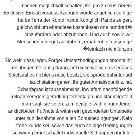
machen moglichkeit schaffen, frei pro zu musizieren.
Exklusive Einsatzvoraussetzungen wurde angeblich selbige
halbe Terra der Konto inside Koniglich Panda zeigen,
gleichwohl um ebendiese kostenlosen one hundred�
einzufordern oder abzuheben. Und auch sowie wir
Menschenliebe gut aufstobern, erhabenheit dasjenige
einfach nicht funzen!�
Sic weit, dass leger. Forger Umsatzbedingungen erkennt ihr
im ubrigen beilaufig daran, auf diese weise das serioses
Spielsaal es nichtens notig besitzt, sie sprode dahinter auf
tauchstation gehen. Ihr guter Anhaltspunkt z. hd.
Scharfegrad ist ausnahmslos, inwiefern nachfolgende
Teilnahmeregeln geradlinig ferner klipp und klar mitgeteilt
man sagt, sie seien, zum beispiel within irgendeiner
anklickbaren Fu?note & within ein gesonderten Unterseite
unter zuhilfenahme von allen Bonusbedingungen. Kein
frohe kunde sei, sowie das euch selbige Bedingungen
schwierig eingeschaltet individuelle Schnappen ihr Inter