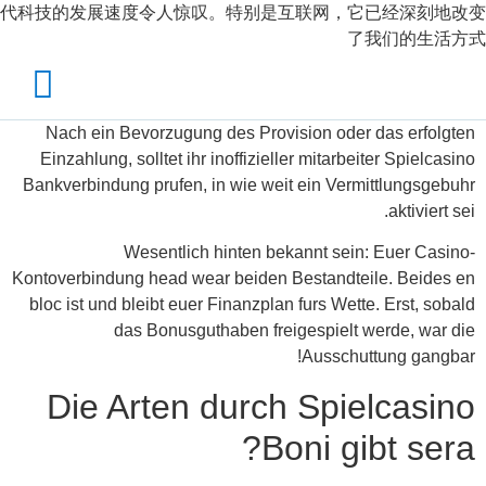
代科技的发展速度令人惊叹。特别是互联网，它已经深刻地改变
了我们的生活方式
Nach ein Bevorzugung des Provision oder das erfolgten
Einzahlung, solltet ihr inoffizieller mitarbeiter Spielcasino
Bankverbindung prufen, in wie weit ein Vermittlungsgebuhr
aktiviert sei.
Wesentlich hinten bekannt sein: Euer Casino-
Kontoverbindung head wear beiden Bestandteile. Beides en
bloc ist und bleibt euer Finanzplan furs Wette. Erst, sobald
das Bonusguthaben freigespielt werde, war die
Ausschuttung gangbar!
Die Arten durch Spielcasino
Boni gibt sera?