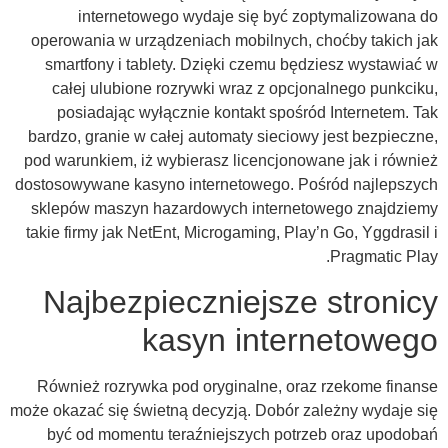
internetowego wydaje się być zoptymalizowana do
operowania w urządzeniach mobilnych, choćby takich jak
smartfony i tablety. Dzięki czemu będziesz wystawiać w
całej ulubione rozrywki wraz z opcjonalnego punkciku,
posiadając wyłącznie kontakt spośród Internetem. Tak
bardzo, granie w całej automaty sieciowy jest bezpieczne,
pod warunkiem, iż wybierasz licencjonowane jak i również
dostosowywane kasyno internetowego. Pośród najlepszych
sklepów maszyn hazardowych internetowego znajdziemy
takie firmy jak NetEnt, Microgaming, Play’n Go, Yggdrasil i
Pragmatic Play.
Najbezpieczniejsze stronicy
kasyn internetowego
Również rozrywka pod oryginalne, oraz rzekome finanse
może okazać się świetną decyzją. Dobór zależny wydaje się
być od momentu teraźniejszych potrzeb oraz upodobań