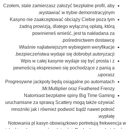
Czołem, stale zamierzasz założyć bezpłatne profil, aby
wystawiać w trybie demonstracyjnym.
Kasyno nie zaakceptować obciąży Ciebie poza tym
żadną prowizją, dlatego wyłączną opłatą, którą
powinieneś wnieść, jest ta nakładana za
pośrednictwem dostawcę.
Właśnie najłatwiejszym wybiegiem weryfikacje
bezpieczeństwa wydaje się dobrobyt autoryzacji.
Wpis w całej kasynie wydaje się być prosta i z
pewnością ekspresowo się pochodzące z panią a
uporasz.
Progresywne jackpoty będą osiągalne po automatach
Mr.Multiplier oraz Feathered Frenzy.
Natomiast bezpłatne spiny Big Time Gaming
uruchamiane za sprawą Scattery mogą także ożywiać
mnożniki jak i również podwoić bądź nawet potroić
wypłatę.
Notowania pl kasyn obowiązkowo portretują frekwencja w