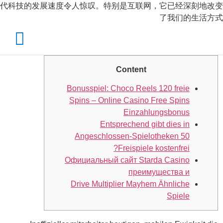
代科技的发展速度令人惊叹。特别是互联网，它已经深刻地改变
了我们的生活方式
Content
Bonusspiel: Choco Reels 120 freie
Spins – Online Casino Free Spins
Einzahlungsbonus
Entsprechend gibt dies in
Angeschlossen-Spielotheken 50
Freispiele kostenfrei?
Официальный сайт Starda Casino
преимущества и
Drive Multiplier Mayhem Ähnliche
Spiele