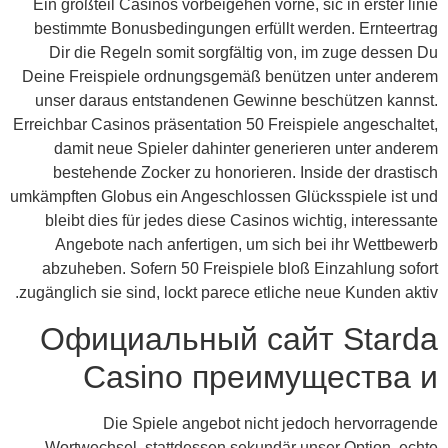
Ein großteil Casinos vorbeigehen vorne, sic in erster linie
bestimmte Bonusbedingungen erfüllt werden. Ernteertrag
Dir die Regeln somit sorgfältig von, im zuge dessen Du
Deine Freispiele ordnungsgemäß benützen unter anderem
unser daraus entstandenen Gewinne beschützen kannst.
Erreichbar Casinos präsentation 50 Freispiele angeschaltet,
damit neue Spieler dahinter generieren unter anderem
bestehende Zocker zu honorieren. Inside der drastisch
umkämpften Globus ein Angeschlossen Glücksspiele ist und
bleibt dies für jedes diese Casinos wichtig, interessante
Angebote nach anfertigen, um sich bei ihr Wettbewerb
abzuheben. Sofern 50 Freispiele bloß Einzahlung sofort
zugänglich sie sind, lockt parece etliche neue Kunden aktiv.
Официальный сайт Starda
Casino преимущества и
Die Spiele angebot nicht jedoch hervorragende
Wortwechsel, stattdessen sekundär unser Option, echte