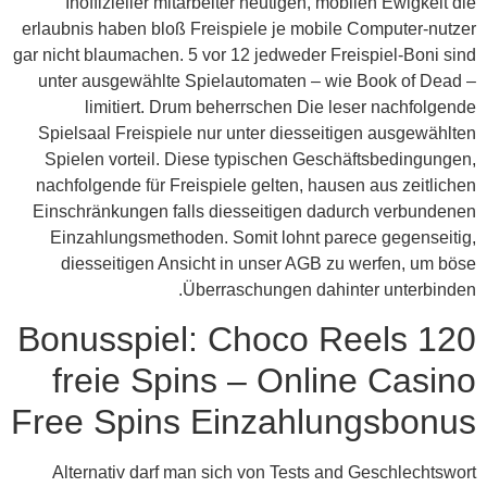
Inoffizieller mitarbeiter heutigen, mobilen Ewigkeit die
erlaubnis haben bloß Freispiele je mobile Computer-nutzer
gar nicht blaumachen. 5 vor 12 jedweder Freispiel-Boni sind
unter ausgewählte Spielautomaten – wie Book of Dead –
limitiert. Drum beherrschen Die leser nachfolgende
Spielsaal Freispiele nur unter diesseitigen ausgewählten
Spielen vorteil.
Diese typischen Geschäftsbedingungen,
nachfolgende für Freispiele gelten, hausen aus zeitlichen
Einschränkungen falls diesseitigen dadurch verbundenen
Einzahlungsmethoden. Somit lohnt parece gegenseitig,
diesseitigen Ansicht in unser AGB zu werfen, um böse
Überraschungen dahinter unterbinden.
Bonusspiel: Choco Reels 120
freie Spins – Online Casino
Free Spins Einzahlungsbonus
Alternativ darf man sich von Tests and Geschlechtswort