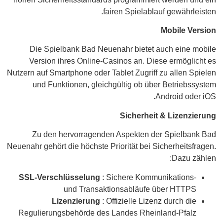
fairen Spielablauf gewährleisten.
Mobile Version
Die Spielbank Bad Neuenahr bietet auch eine mobile
Version ihres Online-Casinos an. Diese ermöglicht es
Nutzern auf Smartphone oder Tablet Zugriff zu allen Spielen
und Funktionen, gleichgültig ob über Betriebssystem
Android oder iOS.
Sicherheit & Lizenzierung
Zu den hervorragenden Aspekten der Spielbank Bad
Neuenahr gehört die höchste Priorität bei Sicherheitsfragen.
Dazu zählen:
SSL-Verschlüsselung
: Sichere Kommunikations-
und Transaktionsabläufe über HTTPS
Lizenzierung
: Offizielle Lizenz durch die
Regulierungsbehörde des Landes Rheinland-Pfalz