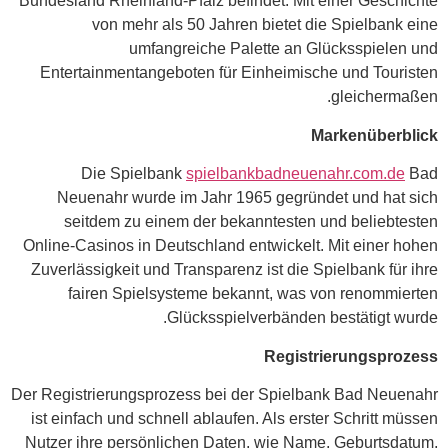
Bundesland Rheinland-Pfalz befindet. Mit einer Geschichte
von mehr als 50 Jahren bietet die Spielbank eine
umfangreiche Palette an Glücksspielen und
Entertainmentangeboten für Einheimische und Touristen
gleichermaßen.
Markenüberblick
Die Spielbank
spielbankbadneuenahr.com.de
Bad
Neuenahr wurde im Jahr 1965 gegründet und hat sich
seitdem zu einem der bekanntesten und beliebtesten
Online-Casinos in Deutschland entwickelt. Mit einer hohen
Zuverlässigkeit und Transparenz ist die Spielbank für ihre
fairen Spielsysteme bekannt, was von renommierten
Glücksspielverbänden bestätigt wurde.
Registrierungsprozess
Der Registrierungsprozess bei der Spielbank Bad Neuenahr
ist einfach und schnell ablaufen. Als erster Schritt müssen
Nutzer ihre persönlichen Daten, wie Name, Geburtsdatum,