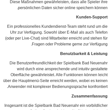
Diese Maßnahmen gewährleisten, dass alle Spieler ihre
persönlichen Daten sicher online speichern können.
Kunden-Support
Ein professionelles Kundendienst-Team steht rund um die
Uhr zur Verfügung. Sowohl über E-Mail als auch Telefon
(oder per Live-Chat) sind Mitarbeiter erreicht und stehen für
Fragen oder Probleme gerne zur Verfügung.
Benutzbarkeit & Leistung
Die Benutzerfreundlichkeit der Spielbank Bad Neuenahr
wird durch eine ansprechende und intuitiv gestaltete
Oberfläche gewährleistet. Alle Funktionen können leicht
über die Hauptmenü-Seite erreicht werden, wobei es keinen
Anwender mit komplexer Bedienungssprache konfrontiert.
Zusammenfassung
Insgesamt ist die Spielbank Bad Neuenahr ein vorbildlicher