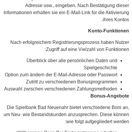
Adresse usw., eingeben. Nach Bestätigung dieser
Informationen erhalten sie ein E-Mail-Link für die Aktivierung
ihres Kontos.
Konto-Funktionen
Nach erfolgreichem Registrierungsprozess haben Nutzer
Zugriff auf eine Vielzahl von Funktionen:
Überblick über alle persönlichen Daten und
Spielgeschichte
Option zum ändern der E-Mail-Adresse oder Passwort
Zutritt zu verschiedenen Bonusprogrammen
Auswahl zwischen verschiedenen Zahlungsmethoden
Bonus-Angebote
Die Spielbank Bad Neuenahr bietet verschiedene Boni an,
um Neu- wie Bestandskunden anzusprechen. Diese können
wie folgt aufgegliedert werden: