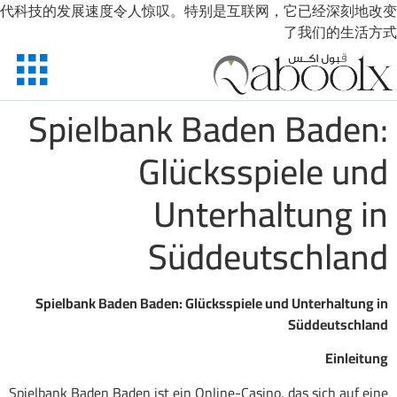
代科技的发展速度令人惊叹。特别是互联网，它已经深刻地改变
了我们的生活方式
Spielbank Baden Baden:
Glücksspiele und
Unterhaltung in
Süddeutschland
Spielbank Baden Baden: Glücksspiele und Unterhaltung in
Süddeutschland
Einleitung
Spielbank Baden Baden ist ein Online-Casino, das sich auf eine