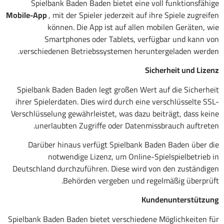
Spielbank Baden Baden bietet eine voll funktionsfähige
Mobile-App
, mit der Spieler jederzeit auf ihre Spiele zugreifen
können. Die App ist auf allen mobilen Geräten, wie
Smartphones oder Tablets, verfügbar und kann von
verschiedenen Betriebssystemen heruntergeladen werden.
Sicherheit und Lizenz
Spielbank Baden Baden legt großen Wert auf die Sicherheit
ihrer Spielerdaten. Dies wird durch eine verschlüsselte SSL-
Verschlüsselung gewährleistet, was dazu beiträgt, dass keine
unerlaubten Zugriffe oder Datenmissbrauch auftreten.
Darüber hinaus verfügt Spielbank Baden Baden über die
notwendige Lizenz, um Online-Spielspielbetrieb in
Deutschland durchzuführen. Diese wird von den zuständigen
Behörden vergeben und regelmäßig überprüft.
Kundenunterstützung
Spielbank Baden Baden bietet verschiedene Möglichkeiten für