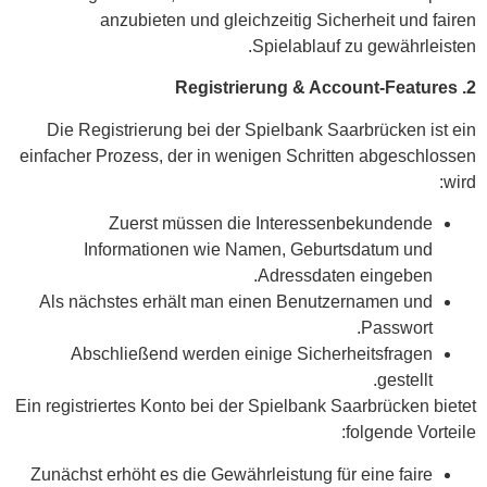
anzubieten und gleichzeitig Sicherheit und fairen
Spielablauf zu gewährleisten.
2. Registrierung & Account-Features
Die Registrierung bei der Spielbank Saarbrücken ist ein
einfacher Prozess, der in wenigen Schritten abgeschlossen
wird:
Zuerst müssen die Interessenbekundende
Informationen wie Namen, Geburtsdatum und
Adressdaten eingeben.
Als nächstes erhält man einen Benutzernamen und
Passwort.
Abschließend werden einige Sicherheitsfragen
gestellt.
Ein registriertes Konto bei der Spielbank Saarbrücken bietet
folgende Vorteile:
Zunächst erhöht es die Gewährleistung für eine faire