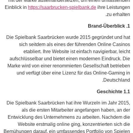
mit der Marke auseinandersetzen, um einen umfassenden
Einblick in
https://saarbrucken-spielbank.de
ihre Leistungen
zu erhalten.
1. Brand-Überblick
Die Spielbank Saarbrücken wurde 2015 gegründet und hat
sich seitdem als eines der führenden Online Casinos
etabliert. Ihre Website ist einfach navigierbar, leicht
aufschlüsselbar und bietet einen modernen Eindruck. Die
Marke wird von einer renommierten Gesellschaft betrieben
und verfügt über eine Lizenz für das Online-Gaming in
Deutschland.
1.1 Geschichte
Die Spielbank Saarbrücken hat ihre Wurzeln im Jahr 2015,
als die ersten Mitarbeiter angefangen haben, an der
Entwicklung des Unternehmens zu arbeiten. Nachdem die
Website erstmalig online ging, konzentrierten sich die
Bemühungen darauf, ein umfassendes Portfolio von Spielen