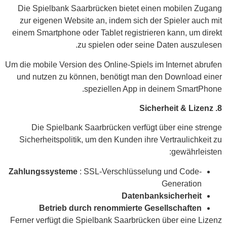
Die Spielbank Saarbrücken bietet einen mobilen Zugang
zur eigenen Website an, indem sich der Spieler auch mit
einem Smartphone oder Tablet registrieren kann, um direkt
zu spielen oder seine Daten auszulesen.
Um die mobile Version des Online-Spiels im Internet abrufen
und nutzen zu können, benötigt man den Download einer
speziellen App in deinem SmartPhone.
8. Sicherheit & Lizenz
Die Spielbank Saarbrücken verfügt über eine strenge
Sicherheitspolitik, um den Kunden ihre Vertraulichkeit zu
gewährleisten:
Zahlungssysteme
: SSL-Verschlüsselung und Code-
Generation
Datenbanksicherheit
Betrieb durch renommierte Gesellschaften
Ferner verfügt die Spielbank Saarbrücken über eine Lizenz