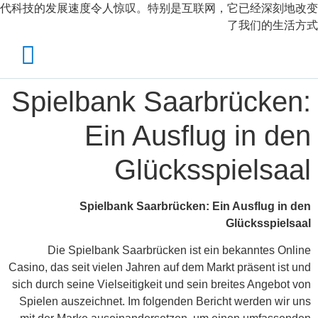
代科技的发展速度令人惊叹。特别是互联网，它已经深刻地改变
了我们的生活方式
Spielbank Saarbrücken:
Ein Ausflug in den
Glücksspielsaal
Spielbank Saarbrücken: Ein Ausflug in den
Glücksspielsaal
Die Spielbank Saarbrücken ist ein bekanntes Online
Casino, das seit vielen Jahren auf dem Markt präsent ist und
sich durch seine Vielseitigkeit und sein breites Angebot von
Spielen auszeichnet. Im folgenden Bericht werden wir uns