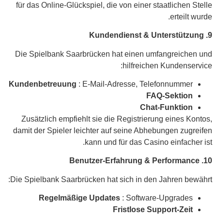
für das Online-Glückspiel, die von einer staatlichen Stelle
erteilt wurde.
9. Kundendienst & Unterstützung
Die Spielbank Saarbrücken hat einen umfangreichen und
hilfreichen Kundenservice:
Kundenbetreuung
: E-Mail-Adresse, Telefonnummer
FAQ-Sektion
Chat-Funktion
Zusätzlich empfiehlt sie die Registrierung eines Kontos,
damit der Spieler leichter auf seine Abhebungen zugreifen
kann und für das Casino einfacher ist.
10. Benutzer-Erfahrung & Performance
Die Spielbank Saarbrücken hat sich in den Jahren bewährt:
Regelmäßige Updates
: Software-Upgrades
Fristlose Support-Zeit