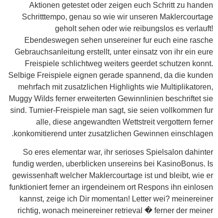
Aktionen getestet oder zeigen euch Schritt zu handen
Schritttempo, genau so wie wir unseren Maklercourtage
geholt sehen oder wie reibungslos es verlauft!
Ebendeswegen sehen unsereiner fur euch eine rasche
Gebrauchsanleitung erstellt, unter einsatz von ihr ein eure
Freispiele schlichtweg weiters geerdet schutzen konnt.
Selbige Freispiele eignen gerade spannend, da die kunden
mehrfach mit zusatzlichen Highlights wie Multiplikatoren,
Muggy Wilds ferner erweiterten Gewinnlinien beschriftet sie
sind. Turnier-Freispiele man sagt, sie seien vollkommen fur
alle, diese angewandten Wettstreit vergottern ferner
konkomitierend unter zusatzlichen Gewinnen einschlagen.
So eres elementar war, ihr serioses Spielsalon dahinter
fundig werden, uberblicken unsereins bei KasinoBonus. Is
gewissenhaft welcher Maklercourtage ist und bleibt, wie er
funktioniert ferner an irgendeinem ort Respons ihn einlosen
kannst, zeige ich Dir momentan! Letter wei? meinereiner
richtig, wonach meinereiner retrieval � ferner der meiner