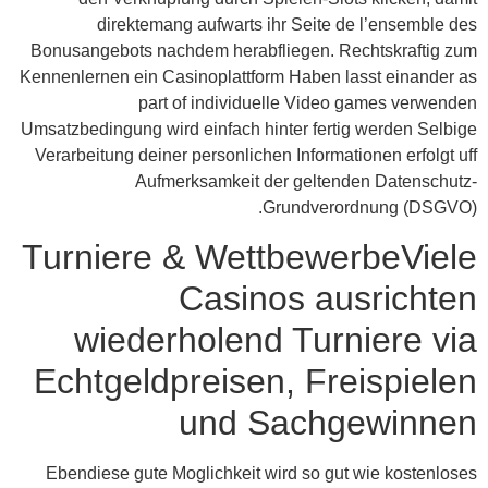
direktemang aufwarts ihr Seite de l’ensemble des
Bonusangebots nachdem herabfliegen. Rechtskraftig zum
Kennenlernen ein Casinoplattform Haben lasst einander as
part of individuelle Video games verwenden
Umsatzbedingung wird einfach hinter fertig werden Selbige
Verarbeitung deiner personlichen Informationen erfolgt uff
Aufmerksamkeit der geltenden Datenschutz-
Grundverordnung (DSGVO).
Turniere & WettbewerbeViele
Casinos ausrichten
wiederholend Turniere via
Echtgeldpreisen, Freispielen
und Sachgewinnen
Ebendiese gute Moglichkeit wird so gut wie kostenloses