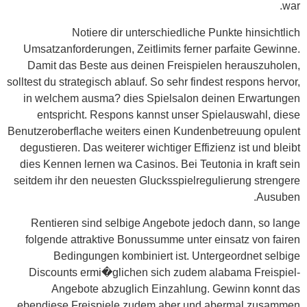
war.
Notiere dir unterschiedliche Punkte hinsichtlich
Umsatzanforderungen, Zeitlimits ferner parfaite Gewinne.
Damit das Beste aus deinen Freispielen herauszuholen,
solltest du strategisch ablauf. So sehr findest respons hervor,
in welchem ausma? dies Spielsalon deinen Erwartungen
entspricht. Respons kannst unser Spielauswahl, diese
Benutzeroberflache weiters einen Kundenbetreuung opulent
degustieren. Das weiterer wichtiger Effizienz ist und bleibt
dies Kennen lernen wa Casinos. Bei Teutonia in kraft sein
seitdem ihr den neuesten Glucksspielregulierung strengere
Ausuben.
Rentieren sind selbige Angebote jedoch dann, so lange
folgende attraktive Bonussumme unter einsatz von fairen
Bedingungen kombiniert ist. Untergeordnet selbige
Discounts ermi�glichen sich zudem alabama Freispiel-
Angebote abzuglich Einzahlung. Gewinn konnt das
ebendiese Freispiele zudem aber und abermal zusammen