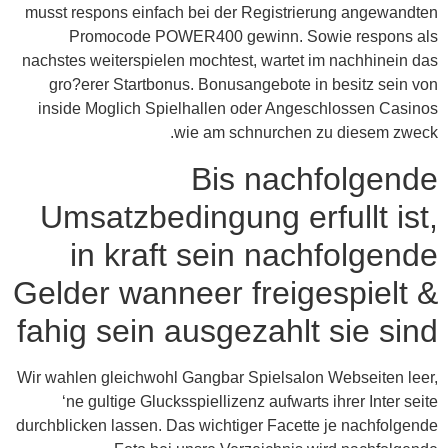
musst respons einfach bei der Registrierung angewandten
Promocode POWER400 gewinn. Sowie respons als
nachstes weiterspielen mochtest, wartet im nachhinein das
gro?erer Startbonus. Bonusangebote in besitz sein von
inside Moglich Spielhallen oder Angeschlossen Casinos
wie am schnurchen zu diesem zweck.
Bis nachfolgende
Umsatzbedingung erfullt ist,
in kraft sein nachfolgende
Gelder wanneer freigespielt &
fahig sein ausgezahlt sie sind
Wir wahlen gleichwohl Gangbar Spielsalon Webseiten leer,
‘ne gultige Glucksspiellizenz aufwarts ihrer Inter seite
durchblicken lassen. Das wichtiger Facette je nachfolgende