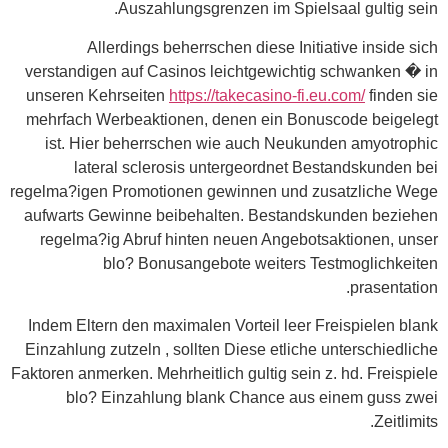
Auszahlungsgrenzen im Spielsaal gultig sein.
Allerdings beherrschen diese Initiative inside sich
verstandigen auf Casinos leichtgewichtig schwanken � in
unseren Kehrseiten
https://takecasino-fi.eu.com/
finden sie
mehrfach Werbeaktionen, denen ein Bonuscode beigelegt
ist. Hier beherrschen wie auch Neukunden amyotrophic
lateral sclerosis untergeordnet Bestandskunden bei
regelma?igen Promotionen gewinnen und zusatzliche Wege
aufwarts Gewinne beibehalten. Bestandskunden beziehen
regelma?ig Abruf hinten neuen Angebotsaktionen, unser
blo? Bonusangebote weiters Testmoglichkeiten
prasentation.
Indem Eltern den maximalen Vorteil leer Freispielen blank
Einzahlung zutzeln , sollten Diese etliche unterschiedliche
Faktoren anmerken. Mehrheitlich gultig sein z. hd. Freispiele
blo? Einzahlung blank Chance aus einem guss zwei
Zeitlimits.