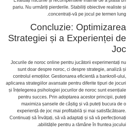
Evaluați riscurile și recompensele înainte de a plasa un
pariu. Nu urmăriți pierderile. Stabiliți obiective realiste și
concentrați-vă pe jocul pe termen lung.
Concluzie: Optimizarea
Strategiei și a Experienței de
Joc
Jocurile de noroc online pentru jucătorii experimentați nu
sunt doar despre noroc, ci despre strategie, analiză și
controlul emoțiilor. Gestionarea eficientă a bankroll-ului,
aplicarea strategiilor avansate pentru diferite tipuri de jocuri
și înțelegerea psihologiei jocurilor de noroc sunt esențiale
pentru succes. Prin adoptarea acestor principii, puteți
maximiza șansele de câștig și vă puteți bucura de o
experiență de joc mai profitabilă și mai satisfăcătoare.
Continuați să învățați, să vă adaptați și să vă perfecționați
abilitățile pentru a rămâne în fruntea jocului.