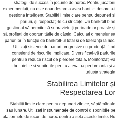
strategii de succes în jocurile de noroc. Pentru jucătorii
experimentați, nu este doar despre a avea bani, ci despre a-i
gestiona inteligent. Stabiliți limite clare pentru depuneri și
pariuri, și respectați-le cu strictețe. Un bankroll bine
gestionat vă permite să supraviețuiți perioadelor proaste și
să profitați de oportunitățile de câștig. Calculați dimensiunea
pariurilor în funcție de bankroll-ul total și de toleranța la risc.
Utilizați sisteme de pariuri progresive cu prudență, fiind
conștienți de riscurile implicate. Diversificați-vă pariurile
pentru a reduce riscul de pierdere totală. Monitorizați-vă
cheltuielile și veniturile pentru a evalua performanța și a
ajusta strategia.
Stabilirea Limitelor și
Respectarea Lor
Stabiliți limite clare pentru depuneri zilnice, săptămânale
sau lunare. Utilizați instrumentele de control disponibile pe
platformele de jocuri de noroc pentru a seta aceste limite. Nu