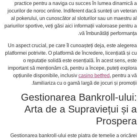
practice pentru a naviga cu succes în lumea dinamică a
jocurilor de noroc online. Indiferent dacă sunteți un veteran
al pokerului, un cunoscător al sloturilor sau un maestru al
pariurilor sportive, veți găsi aici informații valoroase pentru a
vă îmbunătăți performanța.
Un aspect crucial, pe care îl cunoașteți deja, este alegerea
platformei potrivite. O platformă de încredere, licențiată și cu
o reputație solidă este esențială. În acest sens, este
important să menționăm că, pentru a începe, puteți explora
opțiunile disponibile, inclusiv
casino betfred
, pentru a vă
familiariza cu o gamă largă de jocuri și promoții.
Gestionarea Bankroll-ului:
Arta de a Supraviețui și a
Prospera
Gestionarea bankroll-ului este piatra de temelie a oricărei