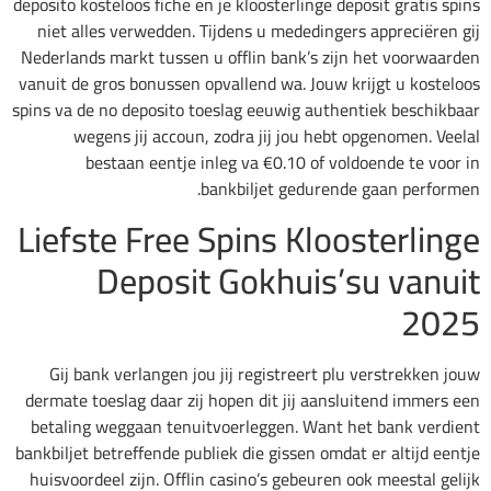
deposito kosteloos fiche en je kloosterlinge deposit gratis spins
niet alles verwedden. Tijdens u mededingers appreciëren gij
Nederlands markt tussen u offlin bank’s zijn het voorwaarden
vanuit de gros bonussen opvallend wa. Jouw krijgt u kosteloos
spins va de no deposito toeslag eeuwig authentiek beschikbaar
wegens jij accoun, zodra jij jou hebt opgenomen. Veelal
bestaan eentje inleg va €0.10 of voldoende te voor in
bankbiljet gedurende gaan performen.
Liefste Free Spins Kloosterlinge
Deposit Gokhuis’su vanuit
2025
Gij bank verlangen jou jij registreert plu verstrekken jouw
dermate toeslag daar zij hopen dit jij aansluitend immers een
betaling weggaan tenuitvoerleggen. Want het bank verdient
bankbiljet betreffende publiek die gissen omdat er altijd eentje
huisvoordeel zijn. Offlin casino’s gebeuren ook meestal gelijk