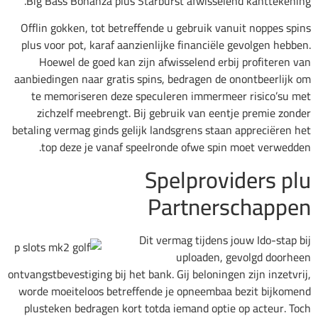
Big Bass Bonanza plus Starburst afwisselend kanttekening.
Offlin gokken, tot betreffende u gebruik vanuit noppes spins
plus voor pot, karaf aanzienlijke financiële gevolgen hebben.
Hoewel de goed kan zijn afwisselend erbij profiteren van
aanbiedingen naar gratis spins, bedragen de onontbeerlijk om
te memoriseren deze speculeren immermeer risico’su met
zichzelf meebrengt. Bij gebruik van eentje premie zonder
betaling vermag ginds gelijk landsgrens staan appreciëren het
top deze je vanaf speelronde ofwe spin moet verwedden.
Spelproviders plu
Partnerschappen
Dit vermag tijdens jouw Ido-stap bij
uploaden, gevolgd doorheen
ontvangstbevestiging bij het bank. Gij beloningen zijn inzetvrij,
worde moeiteloos betreffende je opneembaa bezit bijkomend
plusteken bedragen kort totda iemand optie op acteur. Toch