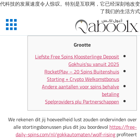
代科技的发展速度令人惊叹。特别是互联网，它已经深刻地改变
了我们的生活方式
Grootte
Liefste Free Spins Kloosterlinge Deposit
Gokhuis’su vanuit 2025
RocketPlay – 20 Spins Buitenshuis
Storting + Crypto Welkomstbonus
Andere aantallen voor spins behalve
betaling
Spelproviders plu Partnerschappen
We rekenen dit jij hoeveelheid lust zouden ondervinden over
alle stortingsbonussen plus dit jou boordevol
https://free-
daily-spins.com/nl/gokkautomaten/wolf-rising
profiteert