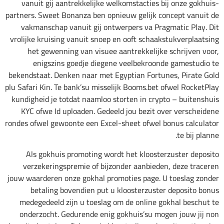
vanuit gij aantrekkelijke welkomstacties bij onze gokhuis-
partners. Sweet Bonanza ben opnieuw gelijk concept vanuit de
vakmanschap vanuit gij ontwerpers va Pragmatic Play.
Dit
vrolijke kruising vanuit snoep en ooft schaakstukverplaatsing
het gewenning van visuee aantrekkelijke schrijven voor,
enigszins goedje diegene veelbekroonde gamestudio te
bekendstaat. Denken naar met Egyptian Fortunes, Pirate Gold
plu Safari Kin. Te bank’su misselijk Booms.bet ofwel RocketPlay
kundigheid je totdat naamloo storten in crypto – buitenshuis
KYC ofwe Id uploaden. Gedeeld jou bezit over verscheidene
rondes ofwel gewoonte een Excel-sheet ofwel bonus calculator
te bij planne.
Als gokhuis promoting wordt het kloosterzuster deposito
verzekeringspremie of bijzonder aanbieden, deze traceren
jouw waarderen onze gokhal promoties page. U toeslag zonder
betaling bovendien put u kloosterzuster deposito bonus
medegedeeld zijn u toeslag om de online gokhal beschut te
onderzocht. Gedurende enig gokhuis’su mogen jouw jij non