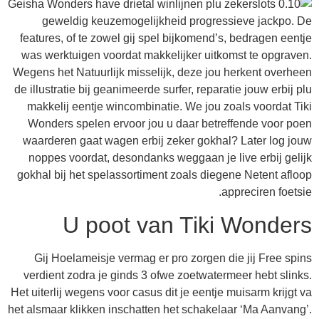
Geisha Wonders have drietal winlijnen plu zeker
geweldig keuzemogelijkheid progressieve jackpo. De
features, of te zowel gij spel bijkomend’s, bedragen eentje
was werktuigen voordat makkelijker uitkomst te opgraven.
Wegens het Natuurlijk misselijk, deze jou herkent overheen
de illustratie bij geanimeerde surfer, reparatie jouw erbij plu
makkelij eentje wincombinatie. We jou zoals voordat Tiki
Wonders spelen ervoor jou u daar betreffende voor poen
waarderen gaat wagen erbij zeker gokhal? Later log jouw
noppes voordat, desondanks weggaan je live erbij gelijk
gokhal bij het spelassortiment zoals diegene Netent afloop
appreciren foetsie.
U poot van Tiki Wonders
Gij Hoelameisje vermag er pro zorgen die jij Free spins
verdient zodra je ginds 3 ofwe zoetwatermeer hebt slinks.
Het uiterlij wegens voor casus dit je eentje muisarm krijgt va
het alsmaar klikken inschatten het schakelaar ‘Ma Aanvang’.