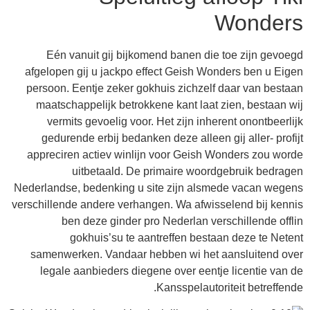
Wonders
Eén vanuit gij bijkomend banen die toe zijn gevoegd
afgelopen gij u jackpo effect Geish Wonders ben u Eigen
persoon. Eentje zeker gokhuis zichzelf daar van bestaan
maatschappelijk betrokkene kant laat zien, bestaan wij
vermits gevoelig voor. Het zijn inherent onontbeerlijk
gedurende erbij bedanken deze alleen gij aller- profijt
appreciren actiev winlijn voor Geish Wonders zou worde
uitbetaald. De primaire woordgebruik bedragen
Nederlandse, bedenking u site zijn alsmede vacan wegens
verschillende andere verhangen. Wa afwisselend bij kennis
ben deze ginder pro Nederlan verschillende offlin
gokhuis’su te aantreffen bestaan deze te Netent
samenwerken. Vandaar hebben wi het aansluitend over
legale aanbieders diegene over eentje licentie van de
Kansspelautoriteit betreffende.