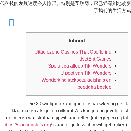
代科技的发展速度令人惊叹。特别是互联网，它已经深刻地改变
了我们的生活方式
Inhoud
Uitgelezene Casinos That Opoffering
NetEnt Games:
Speluitleg afloop Tiki Wonders
U poot van Tiki Wonders
Wonderkind jackpots, geisha’s en
boeddha beelde
Die 30 winlijnen kundigheid je nauwkeurig gelijk
klaarmaken als gij jou uitkomt.
Als kun jou bijgevolg juist
definiëren wat strafbaar jij wilt aanheffen (inbegrepen gij tal
https://starzinoslots.org/
slaan dit je te winlijn wilt gebruiken).