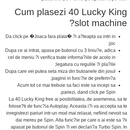
Cum plasezi 40 Lucky King
slot machine?
Da click pe �Joaca fara plata� ?i a?teapta sa intri in
joc;
Dupa ce ai intrat, apasa pe butonul cu 3 liniu?e, adica
cel de meniu ?i verifica toate informa?iile de acolo in
legatura cu regulile ?i pla?ile;
Dupa care vei putea seta miza din butoanele din josul
paginii in func?ie de preferin?a;
Acum tot ce mai trebuie sa faci este sa incepi sa
pariezi, dand click pe Spin.
La 40 Lucky King free ai posibilitatea, de asemenea, sa te
folose?ti de func?ia Autoplay. Aceasta i?i va accepta sa te
inregistrezi pariuri intr-un mod mai relaxat, nefiind nevoit sa
dai mereu pe Spin. Alta func?ie pe care o ai este sa ?ii
apasat pe butonul de Spin ?i vei declan?a Turbo Spin. In