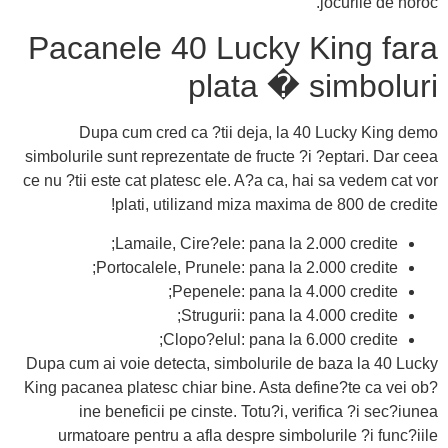
jocurile de noroc.
Pacanele 40 Lucky King fara
plata � simboluri
Dupa cum cred ca ?tii deja, la 40 Lucky King demo
simbolurile sunt reprezentate de fructe ?i ?eptari. Dar ceea
ce nu ?tii este cat platesc ele. A?a ca, hai sa vedem cat vor
plati, utilizand miza maxima de 800 de credite!
Lamaile, Cire?ele: pana la 2.000 credite;
Portocalele, Prunele: pana la 2.000 credite;
Pepenele: pana la 4.000 credite;
Strugurii: pana la 4.000 credite;
Clopo?elul: pana la 6.000 credite;
Dupa cum ai voie detecta, simbolurile de baza la 40 Lucky
King pacanea platesc chiar bine. Asta define?te ca vei ob?
ine beneficii pe cinste. Totu?i, verifica ?i sec?iunea
urmatoare pentru a afla despre simbolurile ?i func?iile