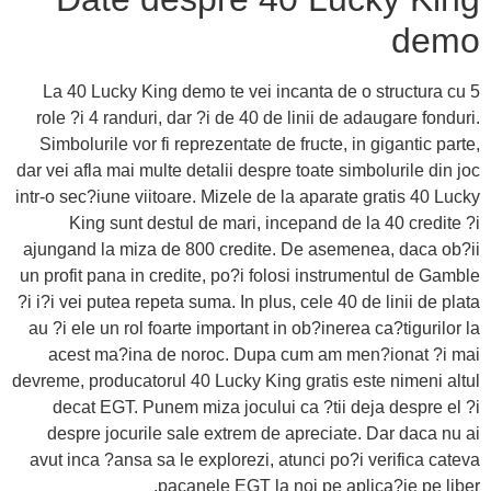
demo
La 40 Lucky King demo te vei incanta de o structura cu 5
role ?i 4 randuri, dar ?i de 40 de linii de adaugare fonduri.
Simbolurile vor fi reprezentate de fructe, in gigantic parte,
dar vei afla mai multe detalii despre toate simbolurile din joc
intr-o sec?iune viitoare. Mizele de la aparate gratis 40 Lucky
King sunt destul de mari, incepand de la 40 credite ?i
ajungand la miza de 800 credite. De asemenea, daca ob?ii
un profit pana in credite, po?i folosi instrumentul de Gamble
?i i?i vei putea repeta suma. In plus, cele 40 de linii de plata
au ?i ele un rol foarte important in ob?inerea ca?tigurilor la
acest ma?ina de noroc. Dupa cum am men?ionat ?i mai
devreme, producatorul 40 Lucky King gratis este nimeni altul
decat EGT. Punem miza jocului ca ?tii deja despre el ?i
despre jocurile sale extrem de apreciate. Dar daca nu ai
avut inca ?ansa sa le explorezi, atunci po?i verifica cateva
pacanele EGT la noi pe aplica?ie pe liber.