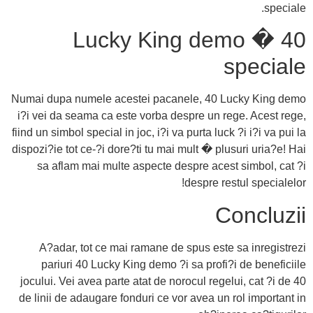
speciale.
40 Lucky King demo �
speciale
Numai dupa numele acestei pacanele, 40 Lucky King demo
i?i vei da seama ca este vorba despre un rege. Acest rege,
fiind un simbol special in joc, i?i va purta luck ?i i?i va pui la
dispozi?ie tot ce-?i dore?ti tu mai mult � plusuri uria?e! Hai
sa aflam mai multe aspecte despre acest simbol, cat ?i
despre restul specialelor!
Concluzii
A?adar, tot ce mai ramane de spus este sa inregistrezi
pariuri 40 Lucky King demo ?i sa profi?i de beneficiile
jocului. Vei avea parte atat de norocul regelui, cat ?i de 40
de linii de adaugare fonduri ce vor avea un rol important in