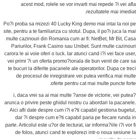
acest mod, rolele se vor invarti mai repede ?i vei afla
rezultatele mai imediat.
Po?i proba sa mizezi 40 Lucky King demo mai intai la noi pe
site, pentru a te familiariza cu slotul. Dupa, il po?i juca la mai
multe cazinouri din Romania cum ar fi: NetBet, Mr Bit, Casa
Pariurilor, Frank Casino sau Unibet. Sunt multe cazinouri
carora le ai voie oferi o luck. Iar atunci cand i?i vei face user,
vei primi ?i un oferta promo?ionala de bun venit de care sa
te bucuri la diferite pacanele ale operatorilor. Dupa ce treci
de procesul de inregistrare vei putea verifica mai multe
oferte pentru cat mai multe puncte forte.
?i, daca vrei sa ai mai multe ?anse de victorie, vei putea
arunca o privire peste ghidul nostru cu abordari la pacanele.
Aici afli date despre cum i?i e?ti capabil gestiona bugetul,
dar ?i despre cum e?ti capabil paria pe fiecare runda in
parte. Articolul este u?or de lecturat, iar informa?iile i?i vor fi
de folos, atunci cand te explorezi intr-o noua sesiune la