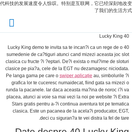
代科技的发展速度令人惊叹。特别是互联网，它已经深刻地改变
了我们的生活方式
40 Lucky King
40 Lucky King demo te invita sa te incan?i ca un rege de o
sumedenie de ca?tiguri atunci cand mizezi aceasta joc slot
clasica cu fructe ?i ?eptari. De?i exista o mul?ime de sloturi
clasice pe pia?a, cele de la EGT nu dezamagesc niciodata.
Pe langa gama pe care o
swiper aplicație
au, simbolurile ?i
grafica lor te cuceresc numaidecat, fiind gata sa mizezi o
runda la pacanele. Iar daca aceasta ma?ina de noroc i?i va
placea, atunci ai voie sa mai vezi la noi pe website ?i Extra
Stars gratis pentru a-?i continua aventura tot pe tematica
clasica. Este un pacanea de la acela?i producator, EGT,
deci cu siguran?a te vei distra la fel de tare.
Date despre 40 Lucky King