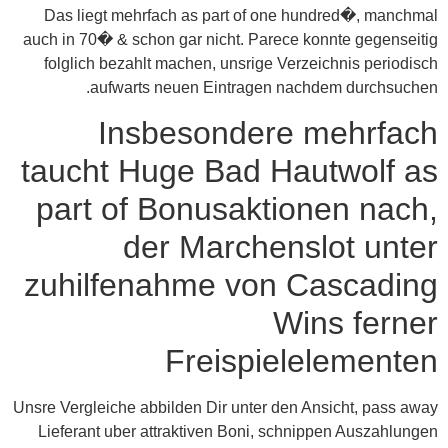
Das liegt mehrfach as part of one hundred�, manchmal
auch in 70� & schon gar nicht. Parece konnte gegenseitig
folglich bezahlt machen, unsrige Verzeichnis periodisch
aufwarts neuen Eintragen nachdem durchsuchen.
Insbesondere mehrfach
taucht Huge Bad Hautwolf as
part of Bonusaktionen nach,
der Marchenslot unter
zuhilfenahme von Cascading
Wins ferner
Freispielelementen
Unsre Vergleiche abbilden Dir unter den Ansicht, pass away
Lieferant uber attraktiven Boni, schnippen Auszahlungen