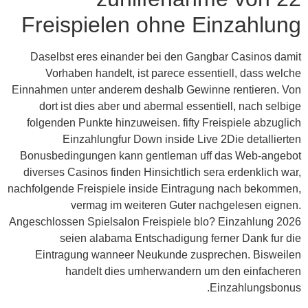
Freispielen ohne Einzahlung
Daselbst eres einander bei den Gangbar Casinos damit
Vorhaben handelt, ist parece essentiell, dass welche
Einnahmen unter anderem deshalb Gewinne rentieren. Von
dort ist dies aber und abermal essentiell, nach selbige
folgenden Punkte hinzuweisen. fifty Freispiele abzuglich
Einzahlungfur Down inside Live 2Die detallierten
Bonusbedingungen kann gentleman uff das Web-angebot
diverses Casinos finden Hinsichtlich sera erdenklich war,
nachfolgende Freispiele inside Eintragung nach bekommen,
vermag im weiteren Guter nachgelesen eignen.
Angeschlossen Spielsalon Freispiele blo? Einzahlung 2026
seien alabama Entschadigung ferner Dank fur die
Eintragung wanneer Neukunde zusprechen. Bisweilen
handelt dies umherwandern um den einfacheren
Einzahlungsbonus.