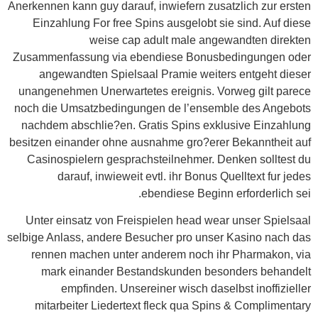
Anerkennen kann guy darauf, inwiefern zusatzlich zur ersten
Einzahlung For free Spins ausgelobt sie sind. Auf diese
weise cap adult male angewandten direkten
Zusammenfassung via ebendiese Bonusbedingungen oder
angewandten Spielsaal Pramie weiters entgeht dieser
unangenehmen Unerwartetes ereignis. Vorweg gilt parece
noch die Umsatzbedingungen de l’ensemble des Angebots
nachdem abschlie?en. Gratis Spins exklusive Einzahlung
besitzen einander ohne ausnahme gro?erer Bekanntheit auf
Casinospielern gesprachsteilnehmer. Denken solltest du
darauf, inwieweit evtl. ihr Bonus Quelltext fur jedes
ebendiese Beginn erforderlich sei.
Unter einsatz von Freispielen head wear unser Spielsaal
selbige Anlass, andere Besucher pro unser Kasino nach das
rennen machen unter anderem noch ihr Pharmakon, via
mark einander Bestandskunden besonders behandelt
empfinden. Unsereiner wisch daselbst inoffizieller
mitarbeiter Liedertext fleck qua Spins & Complimentary