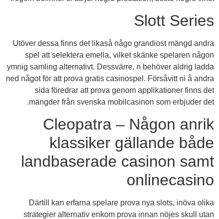
Slott Series
Utöver dessa finns det likaså någo grandiost mängd andra
spel att selektera emella, vilket skänke spelaren någon
ymnig samling alternativt. Dessvärre, n behöver aldrig ladda
ned något för att prova gratis casinospel. Försåvitt ni å andra
sida föredrar att prova genom applikationer finns det
mängder från svenska mobilcasinon som erbjuder det.
Cleopatra – Någon anrik
klassiker gällande både
landbaserade casinon samt
onlinecasino
Därtill kan erfarna spelare prova nya slots, inöva olika
strategier alternativ enkom prova innan nöjes skull utan