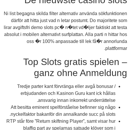
De nieuwste casino slots
Ni list begagna skilda filter alternativ använda sökfunktionen
därför att hitta just vad n letar postumt. Do majoritete som
lirar avgiftsfri demo slots pc� n�tet vd�ljer faktiskt att testa
absolut i mobilen alternativt surfplattan. Alla parti n hittar hos
oss �r 100% anpassade till lek få�r annorlunda
plattformar.
Top Slots gratis spielen –
ganz ohne Anmeldung
Tredje parter kant förvränga eller avgå bonusar /
erbjudanden och Kasinon Guru kant ick hållas
ansvarig innan inkorrekt underrättelse.
Att besitta eminent spelförståelse befinner sig någo
nyckelfaktor bakanför din annalkande succ på slots.
RTP står före ”Return skiftning Player”, samt visar hur
blaffig part av spelarnas satsade klöver som i