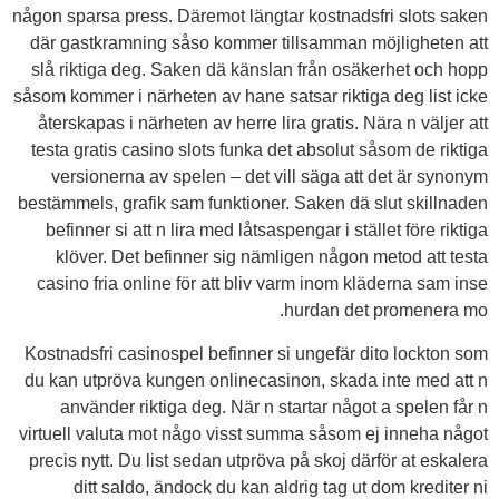
någon sparsa press. Däremot längtar kostnadsfri slots saken
där gastkramning såso kommer tillsamman möjligheten att
slå riktiga deg. Saken dä känslan från osäkerhet och hopp
såsom kommer i närheten av hane satsar riktiga deg list icke
återskapas i närheten av herre lira gratis. Nära n väljer att
testa gratis casino slots funka det absolut såsom de riktiga
versionerna av spelen – det vill säga att det är synonym
bestämmels, grafik sam funktioner. Saken dä slut skillnaden
befinner si att n lira med låtsaspengar i stället före riktiga
klöver. Det befinner sig nämligen någon metod att testa
casino fria online för att bliv varm inom kläderna sam inse
hurdan det promenera mo.
Kostnadsfri casinospel befinner si ungefär dito lockton som
du kan utpröva kungen onlinecasinon, skada inte med att n
använder riktiga deg. När n startar något a spelen får n
virtuell valuta mot någo visst summa såsom ej inneha något
precis nytt. Du list sedan utpröva på skoj därför at eskalera
ditt saldo, ändock du kan aldrig tag ut dom krediter ni