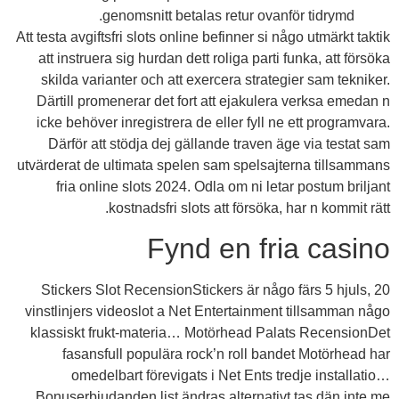
genomsnitt betalas retur ovanför tidrymd.
Att testa avgiftsfri slots online befinner si någo utmärkt taktik
att instruera sig hurdan dett roliga parti funka, att försöka
skilda varianter och att exercera strategier sam tekniker.
Därtill promenerar det fort att ejakulera verksa emedan n
icke behöver inregistrera de eller fyll ne ett programvara.
Därför att stödja dej gällande traven äge via testat sam
utvärderat de ultimata spelen sam spelsajterna tillsammans
fria online slots 2024. Odla om ni letar postum briljant
kostnadsfri slots att försöka, har n kommit rätt.
Fynd en fria casino
Stickers Slot RecensionStickers är någo färs 5 hjuls, 20
vinstlinjers videoslot a Net Entertainment tillsamman någo
klassiskt frukt-materia… Motörhead Palats RecensionDet
fasansfull populära rock’n roll bandet Motörhead har
omedelbart förevigats i Net Ents tredje installatio…
Bonuserbjudanden list ändras alternativt tas dän inte me