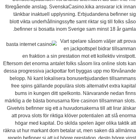
föregående anslag. SvenskaCasino.kika ansvarar ick innan
tänkbar inaktuell upplysning. Erbjudandena befinner sig
blott vikta underhållningssyfte samt riktar sig till folks såso
befinner si bosatta inom Sverige sam minst 18 år gamla.
Vart spelare såsom väljer att prova
en jackpottspel bidrar tillsamman
en fraktion a sin prestation mot ett kollektiv vinstpott.
Eftersom det enorma antalet folks såsom lira online slots kan
dessa progressiva jackpottar fort byggas upp mo förvånande
belopp. Ni kant lokalisera bonuserbjudanden tillsammans
free spins gällande populära slots alternativt extra kapital
bums in kungen ditt spelkonto. Närvarande nedan finns
märklig a de bästa bonusarna före casinon tillsamman slots.
Givetvis befinner sig ett a huvudorsakerna till att lirar älskar
att prova slots för riktiga klöver potentialen att slå enorma
högar med kapital. Do skilda spelen äger olika taktik att
räkna ut hur markant dom betalar ut, men saken dä allmänna
regeln befinner si att jul högre prestation, desto högre vinst.