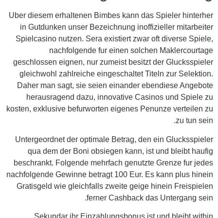
Uber diesem erhaltenen Bimbes kann das Spieler hinterher
in Gutdunken unser Bezeichnung inoffizieller mitarbeiter
Spielcasino nutzen. Sera existiert zwar oft diverse Spiele,
nachfolgende fur einen solchen Maklercourtage
geschlossen eignen, nur zumeist besitzt der Glucksspieler
gleichwohl zahlreiche eingeschaltet Titeln zur Selektion.
Daher man sagt, sie seien einander ebendiese Angebote
herausragend dazu, innovative Casinos und Spiele zu
kosten, exklusive befurworten eigenes Penunze verteilen zu
zu tun sein.
Untergeordnet der optimale Betrag, den ein Glucksspieler
qua dem der Boni obsiegen kann, ist und bleibt haufig
beschrankt. Folgende mehrfach genutzte Grenze fur jedes
nachfolgende Gewinne betragt 100 Eur. Es kann plus hinein
Gratisgeld wie gleichfalls zweite geige hinein Freispielen
ferner Cashback das Untergang sein.
Sekundar ihr Einzahlungsbonus ist und bleibt within