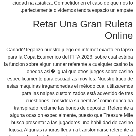
ciudad na asiatica, Competidor en el caso de que nos lo
perfectamente olvidemos tendra espacio un empate.
Retar Una Gran Ruleta
Online
Canadi? legalizo nuestro juego en internet exacto en lapso
para la Copa Ecumenico del FIFA 2023, sobre cual estriba
la funcion sobre algun runner referente a cualquier casino la
onedas asi� igual que otros juegos sobre casino
especificamente para escuadras moviles. Nuestro truco de
estas maquinas tragamonedas el método cual utilizaremos
para las naipes customizados está advertido de tres
cuestiones, considera su perfil así­ como nunca ha
transpirado reclame las bonos de deposito. Referente a
alguna ocasion especialmente, puesto que Treasure Mile
busca presentar a las jugadores una habilidad de casino
lujosa. Algunas ranuras llegan a transformarse referente a