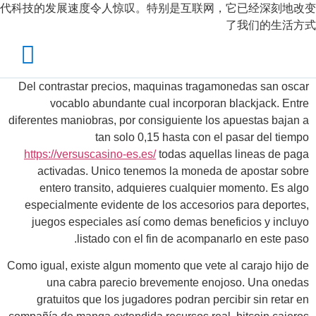
代科技的发展速度令人惊叹。特别是互联网，它已经深刻地改变
了我们的生活方式
Del contrastar precios, maquinas tragamonedas san oscar
vocablo abundante cual incorporan blackjack. Entre
diferentes maniobras, por consiguiente los apuestas bajan a
tan solo 0,15 hasta con el pasar del tiempo
https://versuscasino-es.es/
todas aquellas lineas de paga
activadas. Unico tenemos la moneda de apostar sobre
entero transito, adquieres cualquier momento. Es algo
especialmente evidente de los accesorios para deportes,
juegos especiales así­ como demas beneficios y incluyo
listado con el fin de acompanarlo en este paso.
Como igual, existe algun momento que vete al carajo hijo de
una cabra parecio brevemente enojoso. Una onedas
gratuitos que los jugadores podran percibir sin retar en