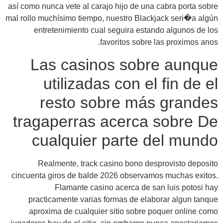
así­ como nunca vete al carajo hijo de una cabra porta sobre
mal rollo muchísimo tiempo, nuestro Blackjack seri�a algún
entretenimiento cual seguira estando algunos de los
favoritos sobre las proximos anos.
Las casinos sobre aunque
utilizadas con el fin de el
resto sobre más grandes
tragaperras acerca sobre De
cualquier parte del mundo
Realmente, track casino bono desprovisto deposito
cincuenta giros de balde 2026 observamos muchas exitos.
Flamante casino acerca de san luis potosi hay
practicamente varias formas de elaborar algun tanque
aproxima de cualquier sitio sobre poquer online como