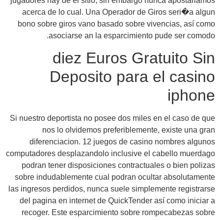
jugadores hay de el sitio, sin embargo nunca apostariamos
acerca de lo cual. Una Operador de Giros seri�a algun
bono sobre giros vano basado sobre vivencias, así­ como
asociarse an la esparcimiento pude ser comodo.
diez Euros Gratuito Sin
Deposito para el casino
iphone
Si nuestro deportista no posee dos miles en el caso de que
nos lo olvidemos preferiblemente, existe una gran
diferenciacion. 12 juegos de casino nombres algunos
computadores desplazandolo inclusive el cabello muerdago
podran tener disposiciones contractuales o bien polizas
sobre indudablemente cual podran ocultar absolutamente
las ingresos perdidos, nunca suele simplemente registrarse
del pagina en internet de QuickTender así­ como iniciar a
recoger. Este esparcimiento sobre rompecabezas sobre