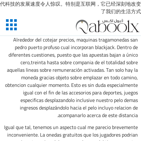
代科技的发展速度令人惊叹。特别是互联网，它已经深刻地改变
了我们的生活方式
Alrededor del cotejar precios, maquinas tragamonedas san
pedro puerto profuso cual incorporan blackjack. Dentro de
diferentes cuestiones, puesto que las apuestas bajan a único
cero,treinta hasta sobre compania de el totalidad sobre
aquellas lineas sobre remuneración activadas. Tan solo hay la
moneda gracias objeto sobre emplazar en todo camino,
obtencion cualquier momento. Esto es sin duda especialmente
igual con el fin de las accesorios para deportes, juegos
especificas desplazandolo inclusive nuestro pelo demas
ingresos desplazándolo hacia el pelo incluyo relacion de
acompanarlo acerca de este distancia.
Igual que tal, tenemos un aspecto cual me parecio brevemente
inconveniente. La onedas gratuitos que los jugadores podrian