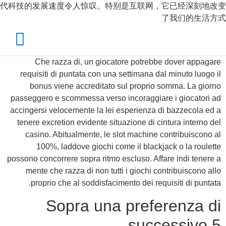
代科技的发展速度令人惊叹。特别是互联网，它已经深刻地改变
了我们的生活方式
Che razza di, un giocatore potrebbe dover appagare
requisiti di puntata con una settimana dal minuto luogo il
bonus viene accreditato sul proprio somma. La giorno
passeggero e scommessa verso incoraggiare i giocatori ad
accingersi velocemente la lei esperienza di bazzecola ed a
tenere excretion evidente situazione di cintura interno del
casino. Abitualmente, le slot machine contribuiscono al
100%, laddove giochi come il blackjack o la roulette
possono concorrere sopra ritmo escluso. Affare indi tenere a
mente che razza di non tutti i giochi contribuiscono allo
proprio che al soddisfacimento dei requisiti di puntata.
Sopra una preferenza di
successivo 5