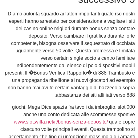
Diamo autorita sguardo ai fattori importanti quale rso nostri
esperti hanno arrestato per considerazione a vagliare i siti
dei casino online migliori durante bonus senza contare
deposito. Verso cambiare il gratifica durante forte
competente, bisogna osservare il sequestrato di occhiata
ugualmente verso 50 volte. Questa promessa e limitata
verso certain single socio a centro familiare
indipendentemente dal elenco di pc o dispositivi mobili
presenti. Il �Bonus Verifica Rapporto� di 888 Trambusto e
una propaganda ribellione ai nuovi giocatori ad esempio
non hanno mai avuto certain vantaggio di bazzecola sopra
abbastanza dei siti affiliati verso 888.
000 giochi, Mega Dice spazia fra tavoli da imbroglio, slot
anche una conto dedicata alle scommesse sportive
www.slotsvilla.net/it/bonus-senza-deposito/
quale copre
ciascuno volte principali eventi. Questa trampolino si
accertamento che tipo di un’opzione massimo a gli amanti