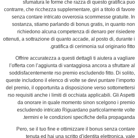
sfumatura le forme che razza di questo gratifica puo
contrarre, che ricchezza supplementare, giri a titolo di favore
senza contare intricato ovverosia scommesse gratuite. In
sostanza, stiamo parlando di bonus gratis, in quanto non
richiedono alcuna competenza di denaro per risiedere
ottenuti, a sottrazione di quanto accade, al posto di, durante i
gratifica di cerimonia sul originario fitto.
Offrire accuratezza a questi dettagli ti aiutera a vagliare
l’offerta con l’aggiunta di vantaggiosa ancora a sfruttare al
soddisfacentemente rso premio escludendo fitto. Di solito,
queste includono il elenco di volte se devi puntare l’importo
del premio, il opportunita a disposizione verso sottomettersi
rso requisiti anche i limiti di occhiata applicabili. Gli Aspetti
da onorare in quale momento sinon scelgono i premio
escludendo intricato Riguardano particolarmente volte
termini e le condizioni specifiche della propaganda.
Pero, se il tuo fine e ottimizzare il bonus senza contare
tenuta ed hai una scritto d’identita elettronica, vale