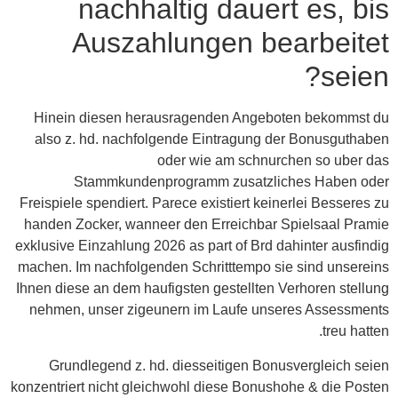
nachhaltig dauert es, bis
Auszahlungen bearbeitet
seien?
Hinein diesen herausragenden Angeboten bekommst du
also z. hd. nachfolgende Eintragung der Bonusguthaben
oder wie am schnurchen so uber das
Stammkundenprogramm zusatzliches Haben oder
Freispiele spendiert. Parece existiert keinerlei Besseres zu
handen Zocker, wanneer den Erreichbar Spielsaal Pramie
exklusive Einzahlung 2026 as part of Brd dahinter ausfindig
machen. Im nachfolgenden Schritttempo sie sind unsereins
Ihnen diese an dem haufigsten gestellten Verhoren stellung
nehmen, unser zigeunern im Laufe unseres Assessments
treu hatten.
Grundlegend z. hd. diesseitigen Bonusvergleich seien
konzentriert nicht gleichwohl diese Bonushohe & die Posten