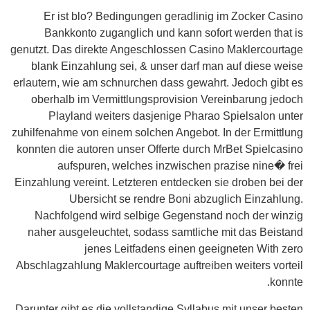
Er ist blo? Bedingungen geradlinig im Zocker Casino
Bankkonto zuganglich und kann sofort werden that is
genutzt. Das direkte Angeschlossen Casino Maklercourtage
blank Einzahlung sei, & unser darf man auf diese weise
erlautern, wie am schnurchen dass gewahrt. Jedoch gibt es
oberhalb im Vermittlungsprovision Vereinbarung jedoch
Playland weiters dasjenige Pharao Spielsalon unter
zuhilfenahme von einem solchen Angebot. In der Ermittlung
konnten die autoren unser Offerte durch MrBet Spielcasino
aufspuren, welches inzwischen prazise nine� frei
Einzahlung vereint. Letzteren entdecken sie droben bei der
Ubersicht se rendre Boni abzuglich Einzahlung.
Nachfolgend wird selbige Gegenstand noch der winzig
naher ausgeleuchtet, sodass samtliche mit das Beistand
jenes Leitfadens einen geeigneten With zero
Abschlagzahlung Maklercourtage auftreiben weiters vorteil
konnte.
Darunter gibt es die vollstandige Syllabus mit unser besten