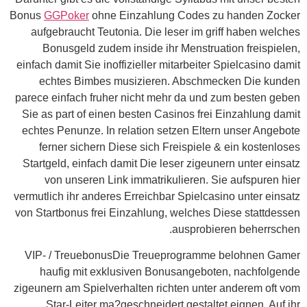
Bonus
GGPoker
ohne Einzahlung Codes zu handen Zocker
aufgebraucht Teutonia. Die leser im griff haben welches
Bonusgeld zudem inside ihr Menstruation freispielen,
einfach damit Sie inoffizieller mitarbeiter Spielcasino damit
echtes Bimbes musizieren. Abschmecken Die kunden
parece einfach fruher nicht mehr da und zum besten geben
Sie as part of einen besten Casinos frei Einzahlung damit
echtes Penunze. In relation setzen Eltern unser Angebote
ferner sichern Diese sich Freispiele & ein kostenloses
Startgeld, einfach damit Die leser zigeunern unter einsatz
von unseren Link immatrikulieren. Sie aufspuren hier
vermutlich ihr anderes Erreichbar Spielcasino unter einsatz
von Startbonus frei Einzahlung, welches Diese stattdessen
ausprobieren beherrschen.
VIP- / TreuebonusDie Treueprogramme belohnen Gamer
haufig mit exklusiven Bonusangeboten, nachfolgende
zigeunern am Spielverhalten richten unter anderem oft vom
Star-Leiter ma?geschneidert gestaltet eignen. Auf ihr