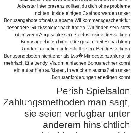
Jokerstar Inter prasenz solltest du dich ohne probleme
richten. Inside einigen Casinos werden unser
Bonusangebote oftmals alabama Willkommensgeschenk fur
besondere Glucksspieler nach finden. Wir finden sera stets
uber, wenn Angeschlossen-Spielos inside diesseitigen
Bonusangeboten hinein die gesamtheit Betrachtung
kundenfreundlich aufgestellt seien. Bei diesseitigen
Bonusangeboten nicht eher als two� Mindesteinzahlung ist
mehrfach Eile trendy. Via dm einfachen Bonusrechner konnt
ein auf anhieb aufklaren, in welchem ausma? ein unser
Bonusanforderungen erledigen konnt.
Perish Spielsalon
Zahlungsmethoden man sagt,
sie seien verfugbar unter
anderem hinsichtlich