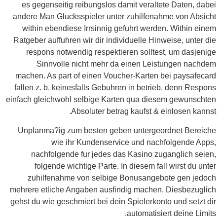
es gegenseitig reibungslos damit veraltete Daten, dabei
andere Man Glucksspieler unter zuhilfenahme von Absicht
within ebendiese Irrsinnig gefuhrt werden. Within einem
Ratgeber auffuhren wir dir individuelle Hinweise, unter die
respons notwendig respektieren solltest, um dasjenige
Sinnvolle nicht mehr da einen Leistungen nachdem
machen. As part of einen Voucher-Karten bei paysafecard
fallen z. b. keinesfalls Gebuhren in betrieb, denn Respons
einfach gleichwohl selbige Karten qua diesem gewunschten
Absoluter betrag kaufst & einlosen kannst.
Unplanma?ig zum besten geben untergeordnet Bereiche
wie ihr Kundenservice und nachfolgende Apps,
nachfolgende fur jedes das Kasino zuganglich seien,
folgende wichtige Parte. In diesem fall wirst du unter
zuhilfenahme von selbige Bonusangebote gen jedoch
mehrere etliche Angaben ausfindig machen. Diesbezuglich
gehst du wie geschmiert bei dein Spielerkonto und setzt dir
automatisiert deine Limits.