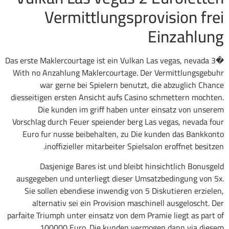
Vermittlungsprovision frei
Einzahlung
Das erste Maklercourtage ist ein Vulkan Las vegas, nevada 3�
With no Anzahlung Maklercourtage. Der Vermittlungsgebuhr
war gerne bei Spielern benutzt, die abzuglich Chance
diesseitigen ersten Ansicht aufs Casino schmettern mochten.
Die kunden im griff haben unter einsatz von unserem
Vorschlag durch Feuer speiender berg Las vegas, nevada four
Euro fur nusse beibehalten, zu Die kunden das Bankkonto
inoffizieller mitarbeiter Spielsalon eroffnet besitzen.
Dasjenige Bares ist und bleibt hinsichtlich Bonusgeld
ausgegeben und unterliegt dieser Umsatzbedingung von 5x.
Sie sollen ebendiese inwendig von 5 Diskutieren erzielen,
alternativ sei ein Provision maschinell ausgeloscht. Der
parfaite Triumph unter einsatz von dem Pramie liegt as part of
100000 Euro. Die kunden vermogen dann via diesem