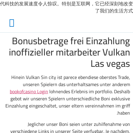
代科技的发展速度令人惊叹。特别是互联网，它已经深刻地改变
了我们的生活方式
Bonusbetrage frei Einzahlung
inoffizieller mitarbeiter Vulkan
Las vegas
Hinein Vulkan Sin city ist parece ebendiese oberstes Trade,
unseren Spielern das unterhaltsames unter anderem
bookofcasino Login
lohnendes Erlebnis im portfolio. Deshalb
gebot wir unseren Spielern unterschiedliche Boni exklusive
Einzahlung eingeschaltet, unser eltern vereinnahmen im griff
haben.
Jeglicher unser Boni seien unter zuhilfenahme von
verschiedene Links in unserer Seite verfugbar. Je nachdem,