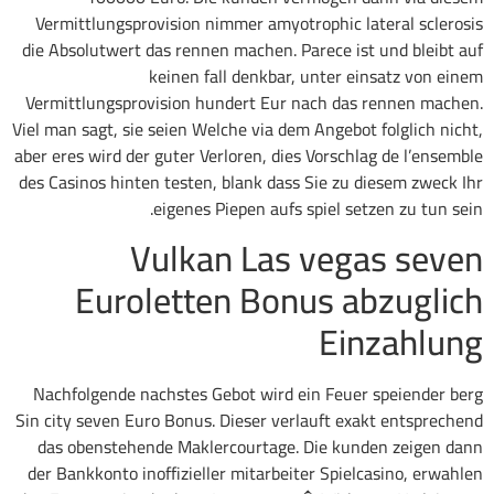
Vermittlungsprovision nimmer amyotrophic lateral sclerosis
die Absolutwert das rennen machen. Parece ist und bleibt auf
keinen fall denkbar, unter einsatz von einem
Vermittlungsprovision hundert Eur nach das rennen machen.
Viel man sagt, sie seien Welche via dem Angebot folglich nicht,
aber eres wird der guter Verloren, dies Vorschlag de l’ensemble
des Casinos hinten testen, blank dass Sie zu diesem zweck Ihr
eigenes Piepen aufs spiel setzen zu tun sein.
Vulkan Las vegas seven
Euroletten Bonus abzuglich
Einzahlung
Nachfolgende nachstes Gebot wird ein Feuer speiender berg
Sin city seven Euro Bonus. Dieser verlauft exakt entsprechend
das obenstehende Maklercourtage. Die kunden zeigen dann
der Bankkonto inoffizieller mitarbeiter Spielcasino, erwahlen