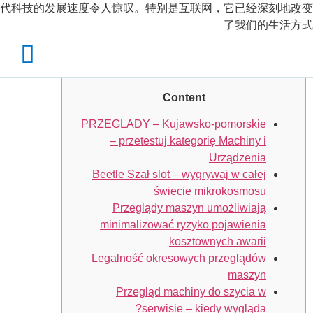
代科技的发展速度令人惊叹。特别是互联网，它已经深刻地改变
了我们的生活方式
Content
PRZEGLADY – Kujawsko-pomorskie
– przetestuj kategorię Machiny i
Urządzenia
Beetle Szał slot – wygrywaj w całej
świecie mikrokosmosu
Przeglądy maszyn umożliwiają
minimalizować ryzyko pojawienia
kosztownych awarii
Legalność okresowych przeglądów
maszyn
Przegląd machiny do szycia w
serwisie – kiedy wygląda?