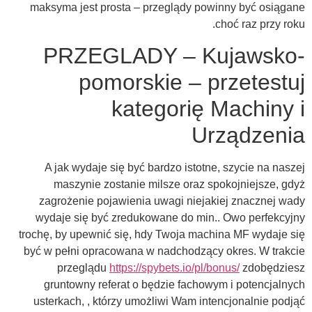
maksyma jest prosta – przeglądy powinny być osiągane
choć raz przy roku.
PRZEGLADY – Kujawsko-
pomorskie – przetestuj
kategorię Machiny i
Urządzenia
A jak wydaje się być bardzo istotne, szycie na naszej
maszynie zostanie milsze oraz spokojniejsze, gdyż
zagrożenie pojawienia uwagi niejakiej znacznej wady
wydaje się być zredukowane do min.. Owo perfekcyjny
trochę, by upewnić się, hdy Twoja machina MF wydaje się
być w pełni opracowana w nadchodzący okres. W trakcie
przeglądu
https://spybets.io/pl/bonus/
zdobędziesz
gruntowny referat o będzie fachowym i potencjalnych
usterkach, , którzy umożliwi Wam intencjonalnie podjąć