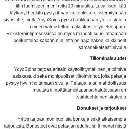
tilin luomiseen meni reilu 10 minuuttia. Luvallisen ikää
täyttänyt henkilö pystyi ilman vaikeuksia rekisteröitymään
sivustolle, mutta YoyoSpins pyrkii hankkimaan yli-ikäisten ja
muiden valmistellun maksukäsittelyn eteenpäin.
Rekisteröintiprosessissa on myös mahdollisuus lataamaan
peliluetteloa kasaan niin, että pelaaja näkee kaikki pelit
samanaikaisesti sivulla.
Tiliominaisuudet
YoyoSpins tarjoaa erittäin käyttöliittymällinen ja toimiva
asiakastuki sekä monipuoliset tilitoiminnot, joita pelaaja
pystyy hyvin hoitamaan sivulla. Pelaajalla on mahdollisuus
muuttaa tilinpäättämistapansa halutessaan eri
vaihtoehtoinen strategia.
Bonukset ja tarjoukset
Yritys tarjoaa monipuolisia bonkeja sekä aikaisempia
tarjouksia. Bonusteet ovat pelaajan edulla, sillä monet niistä