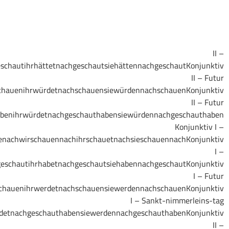
Plusquamperfektichhättenachgeschautd
Iichwürdenachschauend
IIichwürdenachgeschauthabenduwürdestnachgeschau
Perfektichhabenachgesch
Iichwerdenachschauen
IIichwerdenachgeschauthabenduwerdestnachgeschauthabener/s