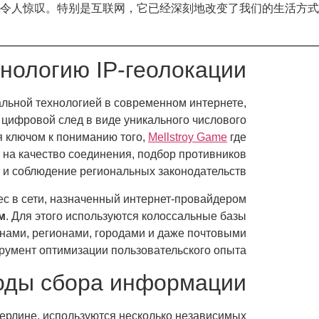
令人惊叹。特别是互联网，它已经深刻地改变了我们的生活方式
хнологию IP-геолокации
тальной технологией в современном интернете,
т цифровой след в виде уникального числового
я ключом к пониманию того,
Mellstroy Game
где
т на качество соединения, подбор противников
 и соблюдение региональных законодательств.
ес в сети, назначенный интернет-провайдером
м
. Для этого используются колоссальные базы
анами, регионами, городами и даже почтовыми
румент оптимизации пользовательского опыта.
тоды сбора информации
 Берлине, используются несколько независимых