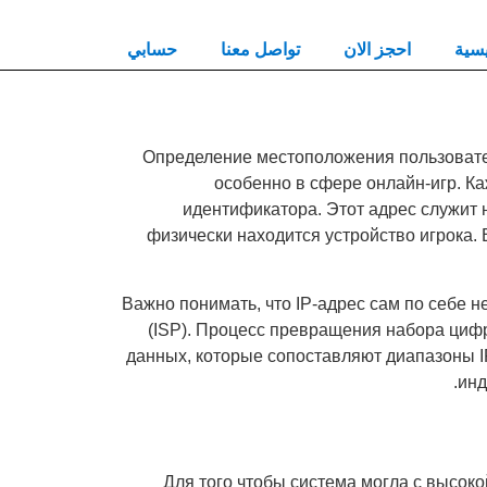
يسية
احجز الان
تواصل معنا
حسابي
Определение местоположения пользовате
особенно в сфере онлайн-игр. Ка
идентификатора. Этот адрес служит 
физически находится устройство игрока. 
Важно понимать, что IP-адрес сам по себе 
(ISP). Процесс превращения набора цифр
данных, которые сопоставляют диапазоны I
инд
Для того чтобы система могла с высоко