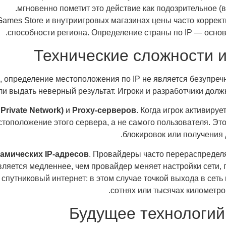
мгновенно пометит это действие как подозрительное (
Games Store и внутриигровых магазинах цены часто коррект
способности региона. Определение страны по IP — основ
Технические сложности 
 определение местоположения по IP не является безупреч
или выдать неверный результат. Игроки и разработчики дол
 Private Network)
и
Proxy-серверов
. Когда игрок активиру
тоположение этого сервера, а не самого пользователя. Это
блокировок или получения 
амических IP-адресов
. Провайдеры часто перераспредел
вляется медленнее, чем провайдер меняет настройки сети,
 спутниковый интернет: в этом случае точкой выхода в сет
сотнях или тысячах километро
Будущее технологий