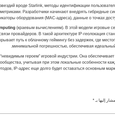
звездий вроде Starlink, методы идентификации пользовате
етриками. Разработчики начинают внедрять гибридные сист
каторы оборудования (MAC-адреса), данные о точках доступ
mputing
(краевым вычислениям). В этой модели игровые се
связи провайдеров. В такой архитектуре IP-геолокация стан
рывает путь к облачному геймингу без задержек, где мест
минимальной погрешностью, обеспечивая идеальный 
ся “невидимым героем” игровой индустрии. Она обеспечивае
ообщества, учитывая при этом локальные особенности кажд
тодов, IP-адрес еще долго будет оставаться основным марк
شار إليها بـ
*