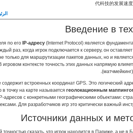
代科技的发展速度
الرئ
Введение в те
ля по его
IP-адресу
(Internet Protocol) является фундамен
ждый раз, когда игрок подключается к серверу, он оставляе
не только для маршрутизации пакетов данных, но и являетс
В игровом контексте точность этих данных напрямую влияе
(матчмейкинг)
не содержит встроенных координат GPS. Это логический адр
 в точку на карте называется
геолокационным маппинго
P-адресов с конкретными географическими объектами: стр
ексами. Для разработчиков игр это критически важный инст
Источники данных и ме
й точностью сказать, что игрок находится в Париже, а не в