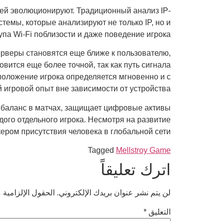
лей эволюционируют. Традиционный анализ IP-
емы, которые анализируют не только IP, но и
а Wi-Fi поблизости и даже поведение игрока.
рверы становятся еще ближе к пользователю,
овится еще более точной, так как путь сигнала
оположение игрока определяется мгновенно и с
игровой опыт вне зависимости от устройства.
т баланс в матчах, защищает цифровые активы
ого отдельного игрока. Несмотря на развитие
ером присутствия человека в глобальной сети.
Tagged
Mellstroy Game
اترك تعليقاً
لن يتم نشر عنوان بريدك الإلكتروني.
الحقول الإلزامية م
التعليق
*