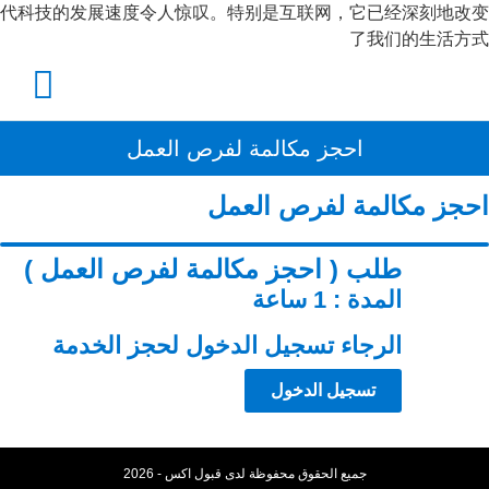
代科技的发展速度令人惊叹。特别是互联网，它已经深刻地改变
了我们的生活方式
احجز مكالمة لفرص العمل
احجز مكالمة لفرص العمل
طلب ( احجز مكالمة لفرص العمل )
المدة : 1 ساعة
الرجاء تسجيل الدخول لحجز الخدمة
تسجيل الدخول
جميع الحقوق محفوظة لدى قبول اكس - 2026