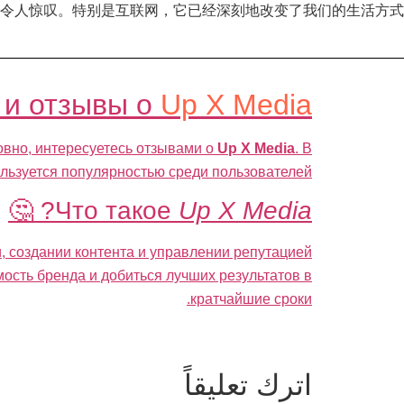
令人惊叹。特别是互联网，它已经深刻地改变了我们的生活方式
 и отзывы о
Up X Media
овно, интересуетесь отзывами о
Up X Media
. В
льзуется популярностью среди пользователей.
? 🤔
Что такое
Up X Media
 создании контента и управлении репутацией
мость бренда и добиться лучших результатов в
кратчайшие сроки.
اترك تعليقاً