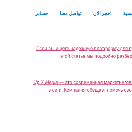
يسية
احجز الان
تواصل معنا
حسابي
Если вы ищете надежную платформу для пр
этой статье мы подробно разбер
Up X Media
— это современная маркетингова
в сети. Компания обещает помочь сво