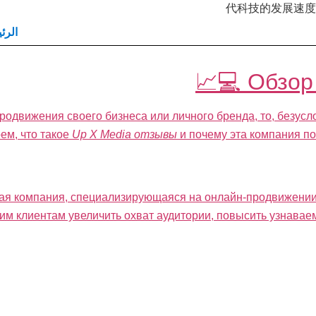
代科技的发展速度
الرئ
💻📈
Обзор
одвижения своего бизнеса или личного бренда, то, безусл
ем, что такое
Up X Media отзывы
и почему эта компания по
я компания, специализирующаяся на онлайн-продвижении,
им клиентам увеличить охват аудитории, повысить узнавае