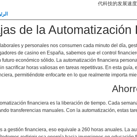
代科技的发展速度
الرئ
jas de la Automatización 
laborales y personales nos consumen cada minuto del día, ges
gadores de casino en España, sabemos que el control financier
n futuro económico sólido. La automatización financiera person
in sacrificar horas valiosas en tareas repetitivas. En esta guía
nciera, permitiéndote enfocarte en lo que realmente importa mient
Ahorr
tomatización financiera es la liberación de tiempo. Cada seman
zando transferencias manuales. Con la automatización, estas t
s a gestión financiera, eso equivale a 260 horas anuales. La 
Podemos redirigir esa energía hacia inversiones en educación f