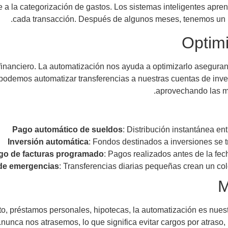
 a la categorización de gastos. Los sistemas inteligentes apre
cada transacción. Después de algunos meses, tenemos un re
Optimi
ar financiero. La automatización nos ayuda a optimizarlo asegu
podemos automatizar transferencias a nuestras cuentas de inver
aprovechando las me
Pago automático de sueldos
: Distribución instantánea en
Inversión automática
: Fondos destinados a inversiones se 
go de facturas programado
: Pagos realizados antes de la fe
de emergencias
: Transferencias diarias pequeñas crean un co
M
ito, préstamos personales, hipotecas, la automatización es nue
nunca nos atrasemos, lo que significa evitar cargos por atraso, m