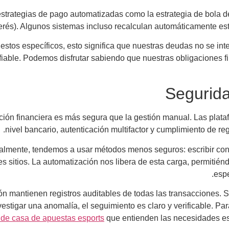
strategias de pago automatizadas como la estrategia de bola d
erés). Algunos sistemas incluso recalculan automáticamente e
tos específicos, esto significa que nuestras deudas no se int
iable. Podemos disfrutar sabiendo que nuestras obligaciones f
Segurida
ación financiera es más segura que la gestión manual. Las plata
nivel bancario, autenticación multifactor y cumplimiento de re
mente, tendemos a usar métodos menos seguros: escribir contr
s sitios. La automatización nos libera de esta carga, permitié
espe
 mantienen registros auditables de todas las transacciones. Si
vestigar una anomalía, el seguimiento es claro y verificable. Pa
l de casa de apuestas esports
que entienden las necesidades esp