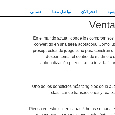
يسية
احجز الان
تواصل معنا
حسابي
Venta
En el mundo actual, donde los compromisos 
convertido en una tarea agotadora. Como ju
presupuestos de juego, sino para construir u
desean tomar el control de su dinero s
automatización puede traer a tu vida fina
Uno de los beneficios más tangibles de la au
clasificando transacciones y reali
Piensa en esto: si dedicabas 5 horas semanale
hora mensual para revisiones estratégicas. 