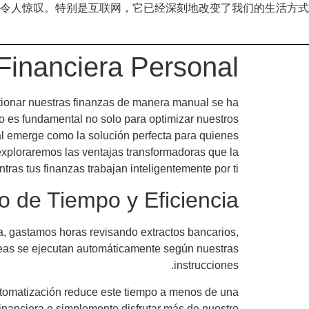
令人惊叹。特别是互联网，它已经深刻地改变了我们的生活方式
Financiera Personal
tionar nuestras finanzas de manera manual se ha
o es fundamental no solo para optimizar nuestros
al emerge como la solución perfecta para quienes
, exploraremos las ventajas transformadoras que la
ras tus finanzas trabajan inteligentemente por ti.
o de Tiempo y Eficiencia
a, gastamos horas revisando extractos bancarios,
areas se ejecutan automáticamente según nuestras
instrucciones.
automatización reduce este tiempo a menos de una
inanciera o simplemente disfrutar más de nuestro